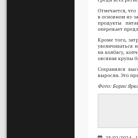
Отмечается, что
в основном из-з
продукты пита
опережает пред
Кроме того, зат
увеличиваться и
на колбасу, коп
овсяная крупы б
Сохранялся выс
выросли. Это пр
Фото: Борис Ярк
28/02/2024 - 