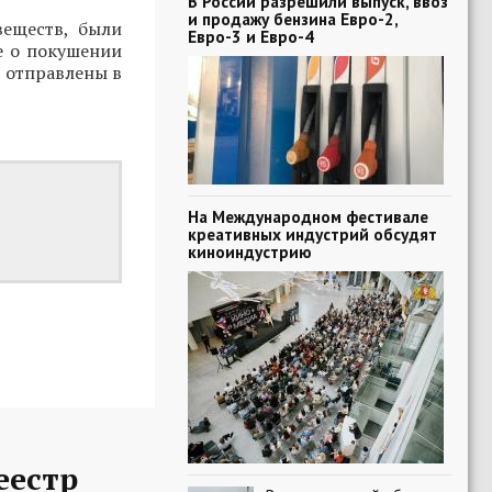
В России разрешили выпуск, ввоз
и продажу бензина Евро-2,
веществ, были
Евро-3 и Евро-4
е о покушении
е отправлены в
На Международном фестивале
креативных индустрий обсудят
киноиндустрию
еестр