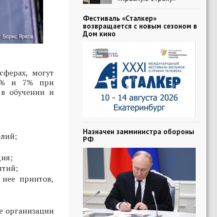
Фестиваль «Сталкер»
возвращается с новым сезоном в
Дом кино
ферах, могут
 5% и 7% при
в обучении и
Назначен замминистра обороны
елий;
РФ
дия;
ятий;
 нее принтов,
е организации