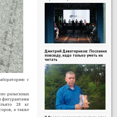
Дмитрий Девятериков: Послания
повсюду, надо только уметь их
читать
абораторию с
вно-разыскных
м фигурантами
изъято 28 кг
соров, а также