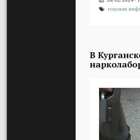
годовая инф
В Курганс
нарколабо