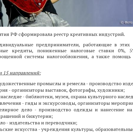
тия РФ сформировала реестр креативных индустрий.
ивидуальные предприниматели, работающие в этих с
тные кредиты, пониженные налоговые ставки 0%,
ощенной системы налогообложения, а также помощь 
и 15 направлений:
удожественные промыслы и ремесла - производство изд
рия - организаторы выставок, фотографы, художники;
наследие - библиотеки, музеи, охрана культурного насле
звлечения - гиды и экскурсоводы, организаторы меропри
елирное дело - производство одежды и нанесение на
крашений и бижутерии;
ло - издательства и переводчики;
ьские искусства - учреждения культуры, образовательны