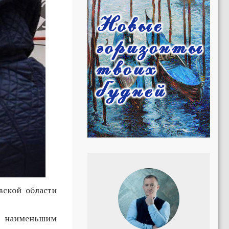
вской области
сь наименьшим