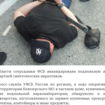
бласти сотрудники ФСБ ликвидировали подпольную л
артией синтетических наркотиков.
ресс-служба УФСБ России по региону, в ходе операти
 территории Белозерского МО в частном доме, купленно
ии подпольной нарколаборатории, обнаружено и 
вещества, изготовленного из заранее купленных прекур
рчатки, контейнеры и иные предметы.