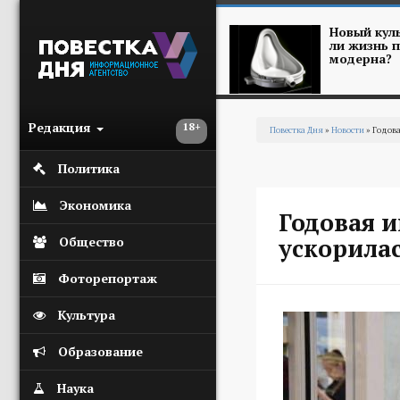
Перейти к основному содержанию
Новый куль
ли жизнь п
модерна?
Редакция
18+
Повестка Дня
»
Новости
» Годова
Вы здесь
Политика
Экономика
Годовая 
ускорилас
Общество
Фоторепортаж
Культура
Образование
Наука