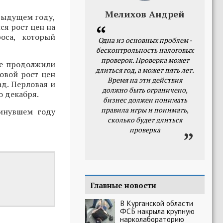
Мелихов Андрей
едыдущем году,
ся рост цен на
оса, который
Одна из основных проблем -
бесконтрольность налоговых
проверок. Проверка может
ре продолжили
длиться год, а может пять лет.
довой рост цен
Время на эти действия
ад. Перловая и
должно быть ограничено,
о декабря.
бизнес должен понимать
правила игры и понимать,
минувшем году
сколько будет длиться
проверка
Главные новости
В Курганской области
ФСБ накрыла крупную
нарколабораторию