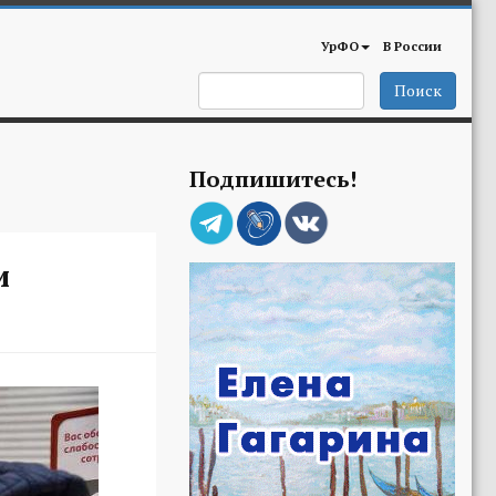
УрФО
В России
Поиск
Подпишитесь!
и