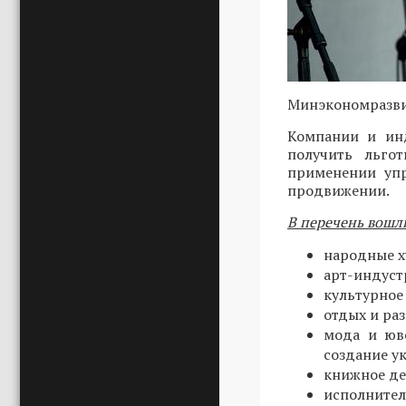
Минэкономразви
Компании и инд
получить льго
применении упр
продвижении.
В перечень вошл
народные х
арт-индуст
культурное 
отдых и ра
мода и юв
создание у
книжное де
исполнител