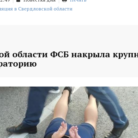
ляция в Свердловской области
кой области ФСБ накрыла круп
раторию