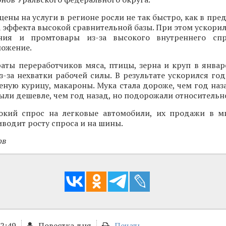
 цены на услуги в регионе росли не так быстро, как в пр
а эффекта высокой сравнительной базы. При этом ускорил
ния и промтовары из-за высокого внутреннего спр
ложение.
раты переработчиков мяса, птицы, зерна и круп в янва
з-за нехватки рабочей силы. В результате ускорился го
ченую курицу, макароны. Мука стала дороже, чем год наз
ыли дешевле, чем год назад, но подорожали относительн
окий спрос на легковые автомобили, их продажи в 
иводит росту спроса и на шины.
ов
12:49
Повестка дня
Печать