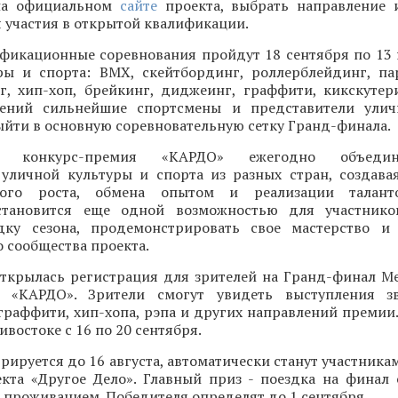
 на официальном
сайте
проекта, выбрать направление 
 участия в открытой квалификации.
фикационные соревнования пройдут 18 сентября по 13
ры и спорта: BMX, скейтбординг, роллерблейдинг, па
нг, хип-хоп, брейкинг, диджеинг, граффити, кикскутер
лений сильнейшие спортсмены и представители улич
ыйти в основную соревновательную сетку Гранд-финала.
ая конкурс-премия «КАРДО» ежегодно объеди
 уличной культуры и спорта из разных стран, создава
ного роста, обмена опытом и реализации талант
становится еще одной возможностью для участнико
ку сезона, продемонстрировать свое мастерство и 
 сообщества проекта.
открылась регистрация для зрителей на Гранд-финал 
и «КАРДО». Зрители смогут увидеть выступления зв
граффити, хип-хопа, рэпа и других направлений премии
востоке с 16 по 20 сентября.
трируется до 16 августа, автоматически станут участника
кта «Другое Дело». Главный приз - поездка на финал
 проживанием. Победителя определят до 1 сентября.