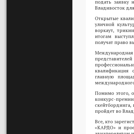
подать заявку
Владивосток для
Открытые квали
уличной культу
воркаут, трики
итогам выступ
получат право в
Международн
представителей
профессиональ
квалификация 
главную площад
международного
Помимо этого, 
конкурс-преми
скейтбординга, 
пройдет во Влади
Все, кто зарегис
«КАРДО» и прое
авиаперелетом и