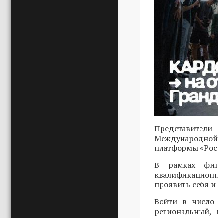
Представители
Международной 
платформы «Росс
В рамках фин
квалификационн
проявить себя и
Войти в число 
региональный, 