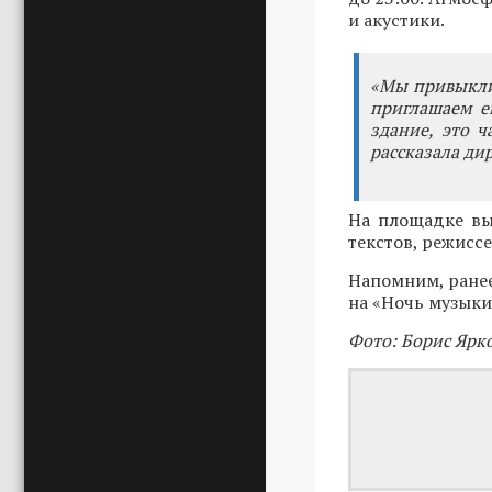
и акустики.
«Мы привыкли,
приглашаем е
здание, это ч
рассказала ди
На площадке вы
текстов, режисс
Напомним, ранее
на «Ночь музыки
Фото: Борис Ярк