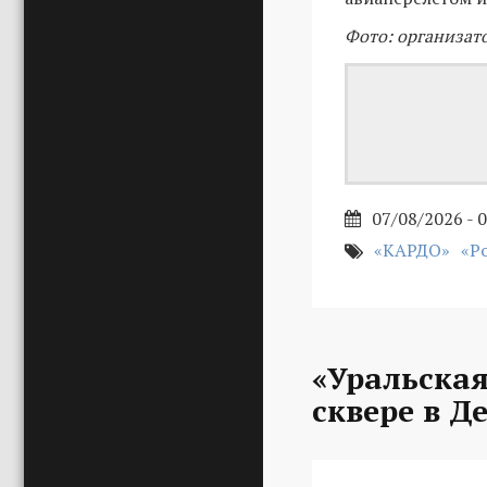
Фото: организат
07/08/2026 - 
«КАРДО»
«Р
«Уральская
сквере в Д