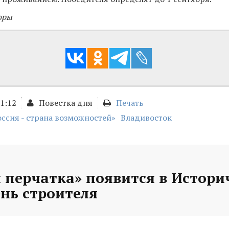
оры
01:12
Повестка дня
Печать
оссия - страна возможностей»
Владивосток
 перчатка» появится в Истори
ень строителя