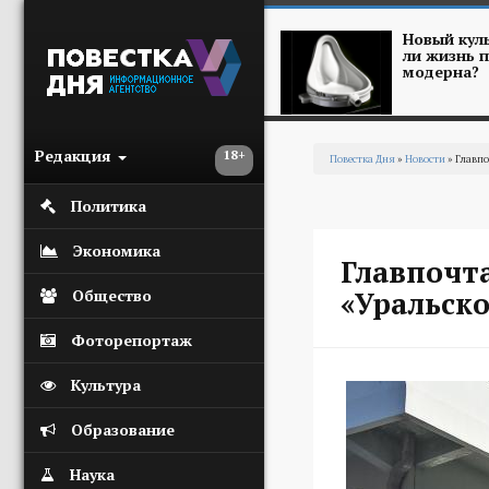
Перейти к основному содержанию
Новый куль
ли жизнь п
модерна?
Редакция
18+
Повестка Дня
»
Новости
» Главпо
Вы здесь
Политика
Экономика
Главпочт
«Уральск
Общество
Фоторепортаж
Культура
Образование
Наука