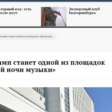
турный код: есть
Экспертный клуб
осле пост-
Екатеринбурга
чтамп станет одной из площадок «Уральской...
амп станет одной из площадок
ой ночи музыки»