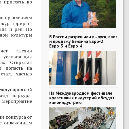
и приехать во
 направлениям
ркур, фриран,
инг и рэп. По
ной культуры
В России разрешили выпуск, ввоз
и продажу бензина Евро-2,
Евро-3 и Евро-4
няет тысячи
я условия для
ов. Открытая
в попасть на
стать частью
Международной
На Международном фестивале
езд паркура,
креативных индустрий обсудят
. Мероприятие
киноиндустрию
ми конкурса от
 с оплаченным