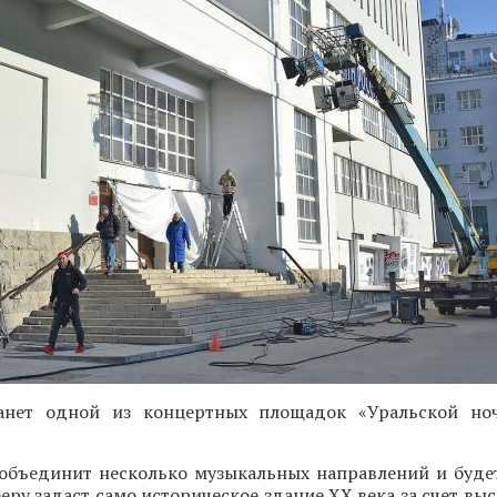
танет одной из концертных площадок «Уральской но
объединит несколько музыкальных направлений и будет
феру задаст само историческое здание XX века за счет вы