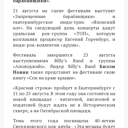
барабанщики»
.
21 августа на сцене фестиваля выступят
«Запрещенные барабанщики» и
екатеринбургское инди-трио «Японский
кот». На следующий день концерты дадут
уральская рок-группа «ТОП», которую
возглавлял продюсер Евгений Горенбург, и
инди-рок-коллектив «друнк».
Фестиваль завершится 23 августа
выступлениями Billy’s Band и группы
«Аполоджайз». Лидер Billy’s Band
Билли
Новик
также представит на фестивале свою
книгу «Сон на краю крыши».
«Красная строка» пройдет в Екатеринбурге с
21 по 23 августа. В этом году она состоится на
новой площадке - читателей, писателей и
издателей будут ждать не в Историческом
сквере, а на Октябрьской площади.
Тема этого года посвящена 40-летию
Свердловского рок-клуба - «Эта музыка будет