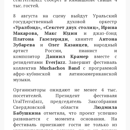
тыс. гостей.
8 августа на сцену выйдут Уральский
государственный духовой оркестр
«Уралбэнд», «Секстет двух столиц», Ирина
Макарова, Макс Юдин
и джаз-бэнд
Платона Газелериди
, квинтет
Антона
Зубарева
и
Олег Казанцев
, народный
артист России, пианист и
композитор
Даниил Крамер
вместе с
резидентами
EverJazz
. Завершит фестиваль
коллектив
Muchachos Band
с программой
афро-кубинской и латиноамериканской
музыки.
Организаторы ожидают не менее 4 тыс.
посетителей. Президент фестиваля
UralTerraJazz, председатель Заксобрания
Свердловской области
Людмила
Бабушкина
отметила, что проект успешно
развивается с момента основания. На
фестиваль приезжают гости не только из