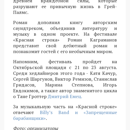
древней враждебной силы, которые
разрушают ее привычную жизнь в Грей-
Палмс.
Роман дополнил книгу авторским
саундтреком, объединив литературу и
музыку в одном проекте. На фестивале
«Красная строка» Роман Каграманов
представит свой дебютный роман и
познакомит гостей с его необычным миром.
Напомним, фестиваль пройдет на
Октябрьской площади с 21 по 23 августа.
Среди хедлайнеров этого года - Катя Качур,
Сергей Шаргунов, Виктор Ремизов, Станислав
Гридасов, Марина Степнова, Игорь
Евдокимов, а также автор знаменитого цикла
о Тане Гроттер
Дмитрий Емец.
За музыкальную часть на «Красной строке»
отвечают
Billy’s Band и «Запрещенные
барабанщики»
.
Фото: организаторы