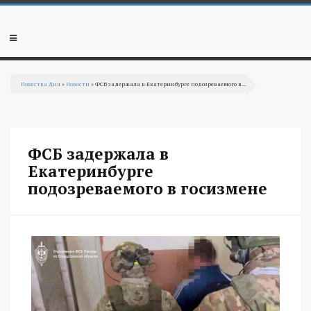
Перейти к основному содержанию
Мобильное
меню
Повестка Дня
»
Новости
» ФСБ задержала в Екатеринбурге подозреваемого в...
Вы здесь
ФСБ задержала в
Екатеринбурге
подозреваемого в госизмене