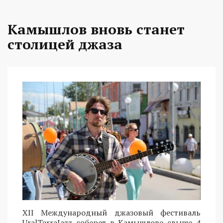
Камышлов вновь станет
столицей джаза
XII Международный джазовый фестиваль
UralTerraJazz соберет в Камышлове свыше 4