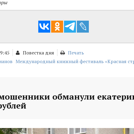
оры
09:45
Повестка дня
Печать
манов
Международный книжный фестиваль «Красная ст
 мошенники обманули екатери
рублей