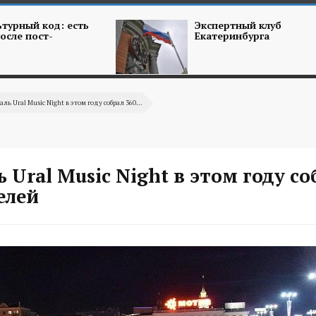
турный код: есть
Экспертный клуб
осле пост-
Екатеринбурга
аль Ural Music Night в этом году собрал 360...
 Ural Music Night в этом году со
елей