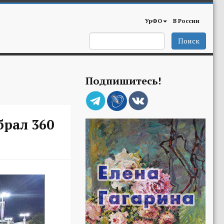
УрФО
В России
Поиск
Подпишитесь!
брал 360