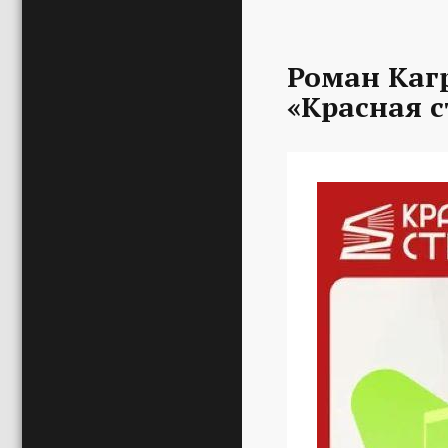
Роман Каг
«Красная с