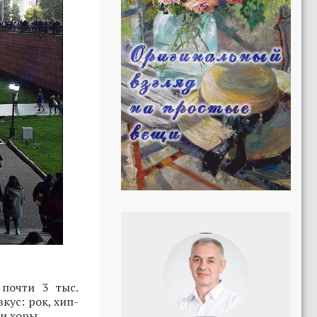
почти 3 тыс.
кус: рок, хип-
и хоры.