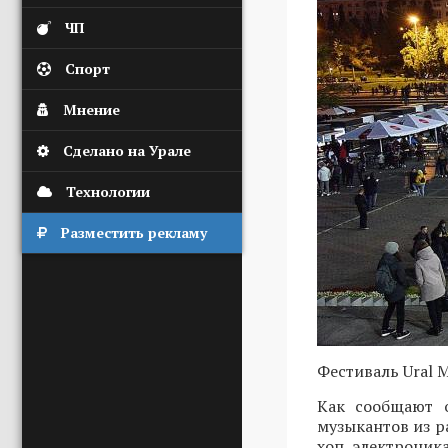
ЧП
Спорт
Мнение
Сделано на Урале
Технологии
Разместить рекламу
Фестиваль Ural M
Как сообщают о
музыкантов из р
хоп, электроник