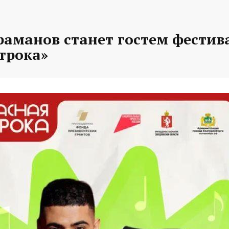
раманов станет гостем фестив
трока»