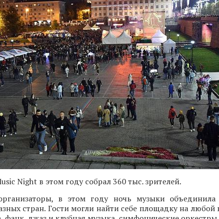
usic Night в этом году собрал 360 тыс. зрителей.
рганизаторы, в этом году ночь музыки объединила 
азных стран. Гости могли найти себе площадку на любой в
а, фанк, джаз и клубная музыка, симфонические оркестры 