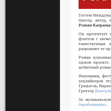
Гостем Междунар
блогер, актер,
Роман Каграма
Он презентует 
фэнтези с элеме
таинственных 
разрушают ее пр
Роман дополнил
одном проекте.
дебютный роман 
Напомним, фест
хедлайнеров эт
Гридасов, Марин
Гроттер
Дмитрий
За музыкальную
барабанщики»
.