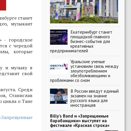
нбурге станет
део, музыкант
Екатеринбург станет
площадкой главного
» - городское
бизнес-события для
тся с чередой
креативных
предпринимателей
илы, которые
Уральские ученые
установили связь между
ру и музыку в
злоупотреблением
едставит свой
обезболивающими и
проблемами со сном
вгуста. Среди
В России введут единый
ов, Станислав
экзамен на знание
русского языка для
о цикла о Тане
иностранцев
Billy’s Band и «Запрещенные
 «Запрещенные
барабанщики» выступят на
фестивале «Красная строка»