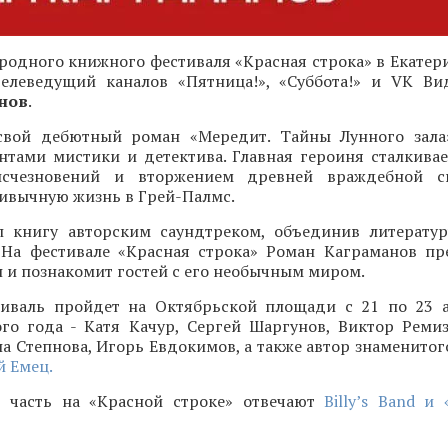
одного книжного фестиваля «Красная строка» в Екатери
 телеведущий каналов «Пятница!», «Суббота!» и VK Ви
нов
.
свой дебютный роман «Мередит. Тайны Лунного зала
нтами мистики и детектива. Главная героиня сталкивае
исчезновений и вторжением древней враждебной с
ивычную жизнь в Грей-Палмс.
 книгу авторским саундтреком, объединив литерату
 На фестивале «Красная строка» Роман Каграманов пр
и познакомит гостей с его необычным миром.
иваль пройдет на Октябрьской площади с 21 по 23 а
ого года - Катя Качур, Сергей Шаргунов, Виктор Ремиз
а Степнова, Игорь Евдокимов, а также автор знаменитог
 Емец.
 часть на «Красной строке» отвечают
Billy’s Band и