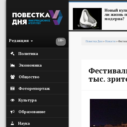
Перейти к основному содержанию
Новый куль
ли жизнь п
модерна?
Редакция
18+
Повестка Дня
»
Новости
» Фестив
Вы здесь
Политика
Экономика
Фестиваль
тыс. зрит
Общество
Фоторепортаж
Культура
Образование
Наука