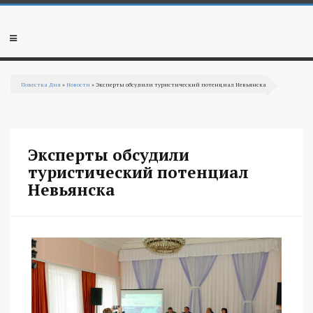
Перейти к основному содержанию
Мобильное
меню
Повестка Дня
»
Новости
» Эксперты обсудили туристический потенциал Невьянска
Вы здесь
Эксперты обсудили
туристический потенциал
Невьянска