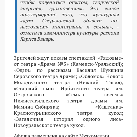
чтобы поделиться опытом, творческой
энергией, вдохновением. Это живое
подтверждение того, что культурная
карта Свердловской области по-
настоящему многогранна и сильна», -
отметила замминистра культуры региона
Лариса Вакарь.
Зрителей ждут показы спектаклей: «Рядовые»
от театра «Драма №3» (Каменск-Уральский);
«Одни» по рассказам Василия Шукшина
Серовского театра драмы; «Обломов» Нового
Молодежного театра (Нижний Тагил);
«Старший сын» Ирбитского театра им.
Островского; «Семью восемь»
Нижнетагильского театра драмы им.
Мамина-Сибиряка; «Каштанка»
Краснотурьинского театра кукол;
«Загадочная история одного лиса»
Новоуральского театра кукол.
Афиша размещена на сайте Музкомедии.