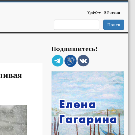
УрФО
В России
Поиск
Подпишитесь!
ливая