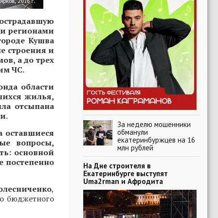
острадавшую
ми регионами
городе Кушва
е строения и
ов, а до трех
им ЧС.
онда области
шихся жилья,
ыла отсыпана
и.
За неделю мошенники
обманули
а оставшиеся
екатеринбуржцев на 16
ые вопросы,
млн рублей
ть: основной
е постепенно
На Дне строителя в
Екатеринбурге выступят
Uma2rman и Афродита
олесниченко
,
го бюджетного