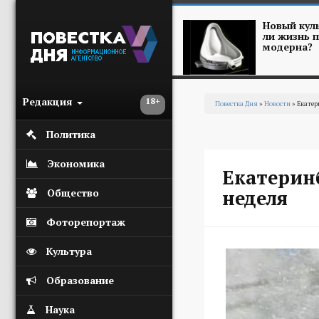
Перейти к основному содержанию
Новый куль
ли жизнь п
модерна?
Редакция
18+
Повестка Дня
»
Новости
» Екате
Вы здесь
Политика
Экономика
Екатерин
неделя
Общество
Фоторепортаж
Культура
Образование
Наука