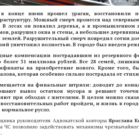
 в конце июня прошел ураган, восстановили п
раструктуру. Мощный смерч пронесся над северны
. В лесах он повалил деревья, а в промышленном 
ов, разрушил окна и стены, а небольшие деревянны
с землей. Разрушительный смерч повредил сотни дом
ний уничтожил полностью. В городе был введен реж
дные компенсации пострадавшим из резервного ф
 более 31 миллиона рублей. Все 28 семей, лишив
ификаты на приобретение нового. Кроме того, б
Чкалова, которая особенно сильно пострадала от стихи
смещается на финальные штрихи: доводят до конц
ершают вывоз остатков мусора и решают точечн
яют при обходах с жителями. В целом можно сказа
восстановительных работ пройден, и жизнь в город
 нормальное русло.
щника руководителя Адвокатской конторы
Ярослава К
а ЧС позволило задействовать механизмы чрезвычайно
.