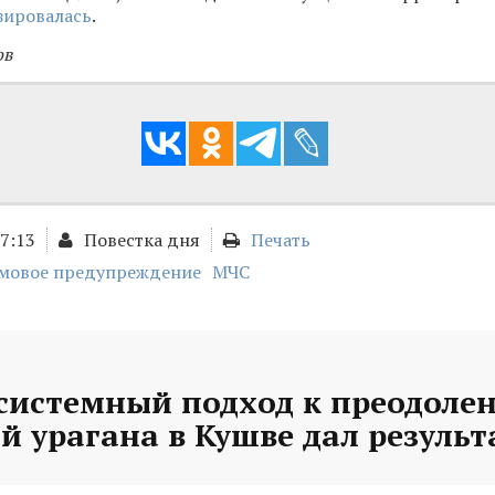
зировалась
.
ов
17:13
Повестка дня
Печать
мовое предупреждение
МЧС
 системный подход к преодоле
й урагана в Кушве дал резуль