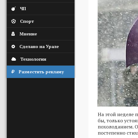
ЧП
Спорт
Мнение
Сделано на Урале
Технологии
Разместить рекламу
На этой неделе 
бы, только усто
похолоданием. О
постепенно стих