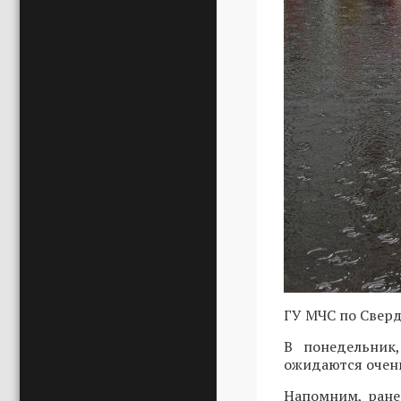
ГУ МЧС по Сверд
В понедельник
ожидаются очен
Напомним, ране