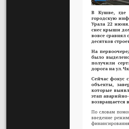
В Кушве, где
городскую инф
Урала 22 июня
снес крыши дом
вовсе сравнял 
десятков строе
На первоочере
было выделено
получили серт
дорога на ул. 
Сейчас фокус 
объекты, зав
которые выявл
этап аварийно-
возвращается в
По словам помо
введение режим
финансирования