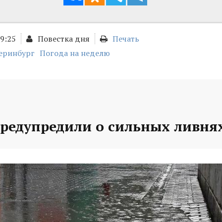
09:25
Повестка дня
Печать
еринбург
Погода на неделю
предупредили о сильных ливня