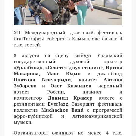
XII Международный джазовый фестиваль
UralTerraJazz соберет в Камышлове свыше 4
тыс. гостей.
8 августа на сцену выйдут Уральский
государственный духовой оркестр
«Уралбэнд», «Секстет двух столиц», Ирина
Макарова, Макс Юдин
и джаз-бэнд
Платона Газелериди
, квинтет
Антона
Зубарева
и
Олег Казанцев
, народный
артист России, пианист и
композитор
Даниил Крамер
вместе с
резидентами
EverJazz
. Завершит фестиваль
коллектив
Muchachos Band
с программой
афро-кубинской и латиноамериканской
музыки.
Организаторы ожидают не менее 4 тыс.