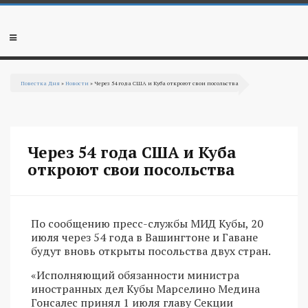
Перейти к основному содержанию
Мобильное
меню
Повестка Дня
»
Новости
» Через 54 года США и Куба откроют свои посольства
Вы здесь
Через 54 года США и Куба
откроют свои посольства
По сообщению пресс-службы МИД Кубы, 20
июля через 54 года в Вашингтоне и Гаване
будут вновь открыты посольства двух стран.
«Исполняющий обязанности министра
иностранных дел Кубы Марселино Медина
Гонсалес принял 1 июля главу Секции