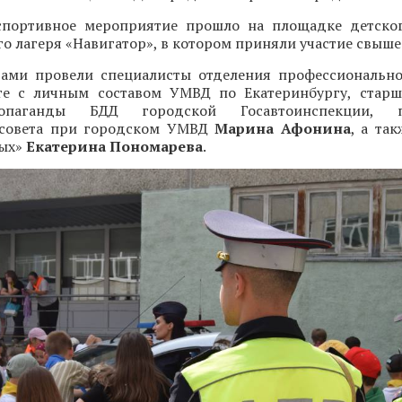
портивное мероприятие прошло на площадке детског
о лагеря «Навигатор», в котором приняли участие свыше 
тами провели специалисты отделения профессиональн
те с личным составом УМВД по Екатеринбургу, стар
опаганды БДД городской Госавтоинспекции, пр
 совета при городском УМВД
Марина Афонина
, а та
вых»
Екатерина Пономарева
.