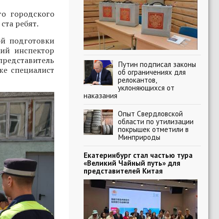
о городского
ста ребят.
ой подготовки
ший инспектор
едставитель
Путин подписал законы
кже специалист
об ограничениях для
релокантов,
уклоняющихся от
наказания
Опыт Свердловской
области по утилизации
покрышек отметили в
Минприроды
Екатеринбург стал частью тура
«Великий Чайный путь» для
представителей Китая