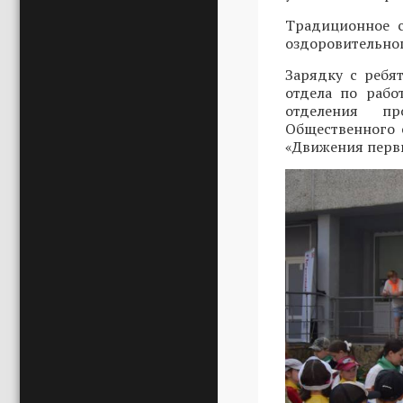
Традиционное с
оздоровительног
Зарядку с ребя
отдела по рабо
отделения пр
Общественного
«Движения пер