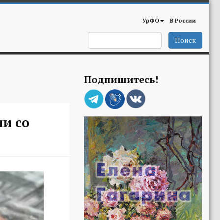
УрФО
В России
Поиск
Подпишитесь!
и со