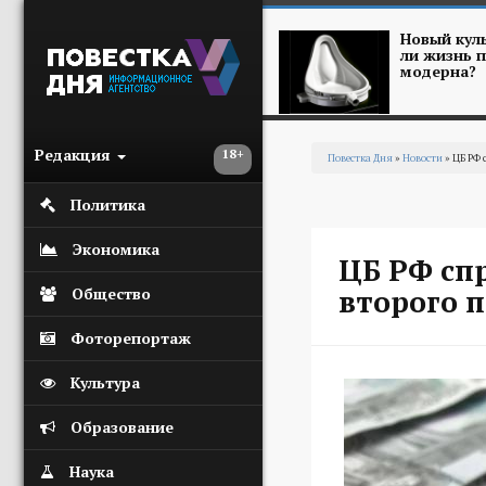
Перейти к основному содержанию
Новый куль
ли жизнь п
модерна?
Редакция
18+
Повестка Дня
»
Новости
» ЦБ РФ 
Вы здесь
Политика
Экономика
ЦБ РФ сп
второго 
Общество
Фоторепортаж
Культура
Образование
Наука