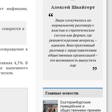
Алексей Швайгерт
ст инфляции,
Люди соскучились по
нормальному разговору с
 говорится в
властью и стратегические
сессии как формат, где
решаются разные вопросы, –
идеален. Конструктивный
возвращение к
разговор с представителями
общественных организаций –
это возможность выпустить
авила 4,3%. В
пар
ря нынешнего
гнозом.
Главные новости
Екатеринбургские
полицейские и
общественники приняли