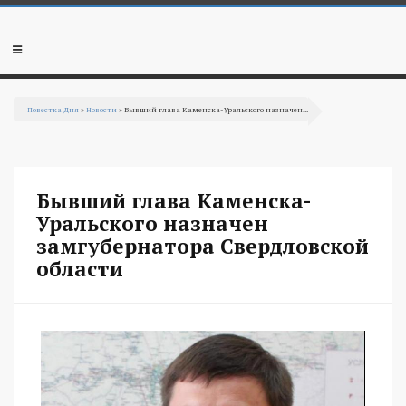
Перейти к основному содержанию
Мобильное
меню
Повестка Дня
»
Новости
» Бывший глава Каменска-Уральского назначен...
Вы здесь
Бывший глава Каменска-
Уральского назначен
замгубернатора Свердловской
области