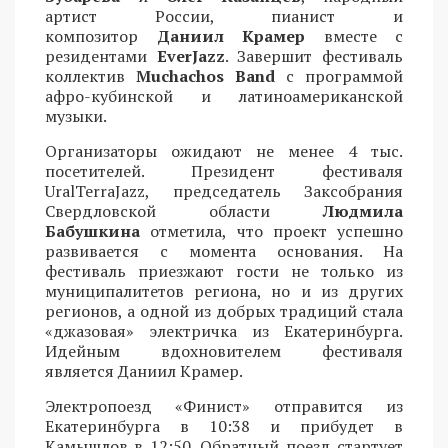
артист России, пианист и
композитор
Даниил Крамер
вместе с
резидентами
EverJazz
. Завершит фестиваль
коллектив
Muchachos Band
с программой
афро-кубинской и латиноамериканской
музыки.
Организаторы ожидают не менее 4 тыс.
посетителей. Президент фестиваля
UralTerraJazz, председатель Заксобрания
Свердловской области
Людмила
Бабушкина
отметила, что проект успешно
развивается с момента основания. На
фестиваль приезжают гости не только из
муниципалитетов региона, но и из других
регионов, а одной из добрых традиций стала
«джазовая» электричка из Екатеринбурга.
Идейным вдохновителем фестиваля
является Даниил Крамер.
Электропоезд «Финист» отправится из
Екатеринбурга в 10:38 и прибудет в
Камышлов в 12:50. Обратный поезд стартует