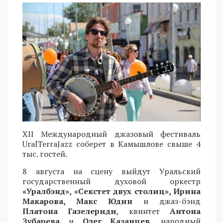
XII Международный джазовый фестиваль
UralTerraJazz соберет в Камышлове свыше 4
тыс. гостей.
8 августа на сцену выйдут Уральский
государственный духовой оркестр
«Уралбэнд», «Секстет двух столиц», Ирина
Макарова, Макс Юдин
и джаз-бэнд
Платона Газелериди
, квинтет
Антона
Зубарева
и
Олег Казанцев
, народный