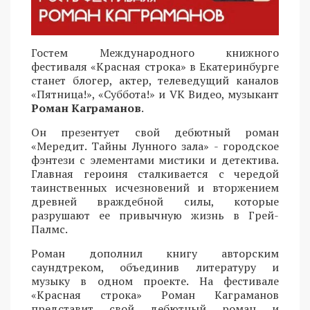
Гостем Международного книжного
фестиваля «Красная строка» в Екатеринбурге
станет блогер, актер, телеведущий каналов
«Пятница!», «Суббота!» и VK Видео, музыкант
Роман Каграманов
.
Он презентует свой дебютный роман
«Мередит. Тайны Лунного зала» - городское
фэнтези с элементами мистики и детектива.
Главная героиня сталкивается с чередой
таинственных исчезновений и вторжением
древней враждебной силы, которые
разрушают ее привычную жизнь в Грей-
Палмс.
Роман дополнил книгу авторским
саундтреком, объединив литературу и
музыку в одном проекте. На фестивале
«Красная строка» Роман Каграманов
представит свой дебютный роман и