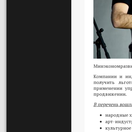
Минэкономразви
Компании и инд
получить льго
применении упр
продвижении.
В перечень вошл
народные х
арт-индуст
культурное 