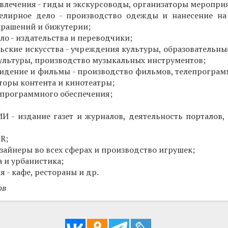
звлечения - гиды и экскурсоводы, организаторы меропри
елирное дело - производство одежды и нанесение на
крашений и бижутерии;
ло - издательства и переводчики;
ьские искусства - учреждения культуры, образовательны
культуры, производство музыкальных инструментов;
видение и фильмы - производство фильмов, телепрограм
оры контента и кинотеатры;
 программного обеспечения;
;
И - издание газет и журналов, деятельность порталов, 
R;
изайнеры во всех сферах и производство игрушек;
а и урбанистика;
 - кафе, рестораны и др.
ов