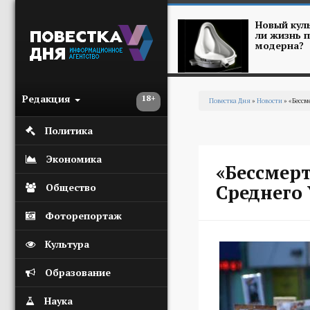
Перейти к основному содержанию
Новый куль
ли жизнь п
модерна?
Редакция
18+
Повестка Дня
»
Новости
» «Бессм
Вы здесь
Политика
Экономика
«Бессмерт
Среднего
Общество
Фоторепортаж
Культура
Образование
Наука