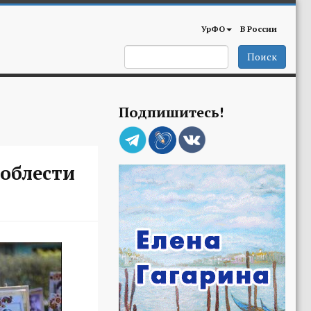
УрФО
В России
Поиск
Подпишитесь!
доблести