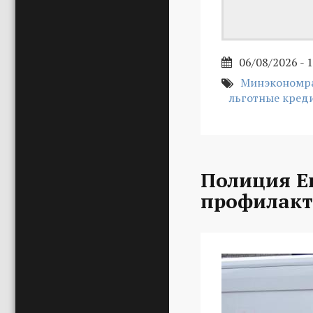
06/08/2026 - 
Минэкономра
льготные кред
Полиция Е
профилакт