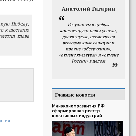
Анатолий Гагарин
икую Победу,
Результаты и цифры
что к шествию
констатируют наши успехи,
тметил глава
достигнутые, несмотря на
всевозможные санкции и
прочие «обструкции»,
«отмену культуры» и «отмену
России» в целом
Главные новости
Минэкономразвития РФ
сформировала реестр
креативных индустрий
агил