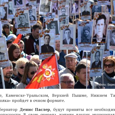
ге, Каменске-Уральском, Верхней Пышме, Нижнем Та
олка» пройдет в очном формате.
убернатор
Денис Паслер
, будут приняты все необход
зопасности. В свою очередь жители других муниципал