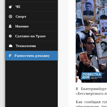
ЧП
Спорт
Мнение
Сделано на Урале
Технологии
Разместить рекламу
В Екатеринбур
«Бессмертного п
Как сообщил г
обеспечения бе