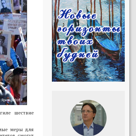
гиле шествие
имые меры для
итетов смогут