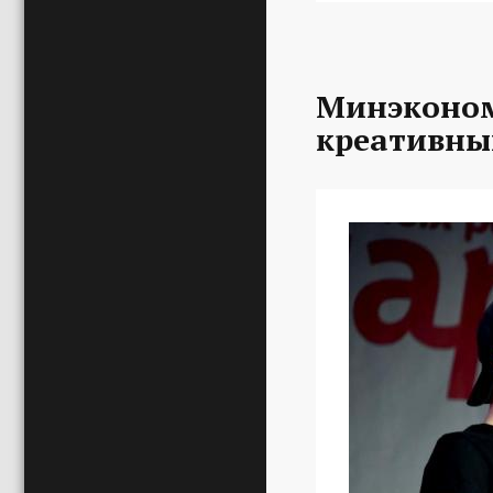
Минэконом
креативны