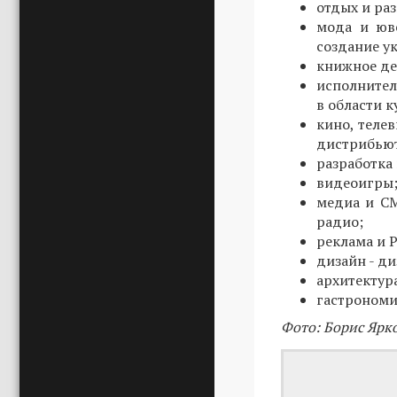
отдых и ра
мода и юв
создание у
книжное де
исполнител
в области 
кино, теле
дистрибьют
разработка
видеоигры
медиа и СМ
радио;
реклама и P
дизайн - д
архитектур
гастрономия
Фото: Борис Ярк