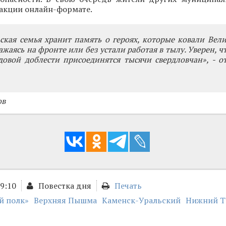
 акции онлайн-формате.
ская семья хранит память о героях, которые ковали Вел
ажаясь на фронте или без устали работая в тылу. Уверен, 
довой доблести присоединятся тысячи свердловчан», - о
ов
09:10
Повестка дня
Печать
й полк»
Верхняя Пышма
Каменск-Уральский
Нижний Т