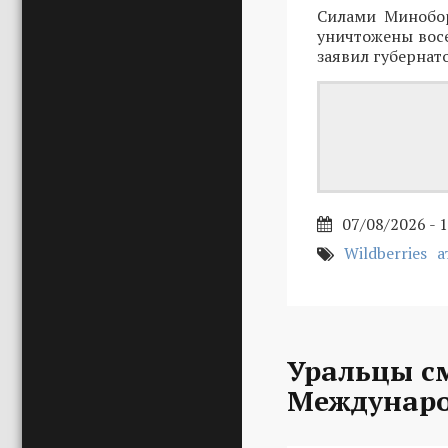
Силами Минобо
уничтожены восе
заявил губернат
07/08/2026 - 
Wildberries
а
Уральцы с
Междунаро