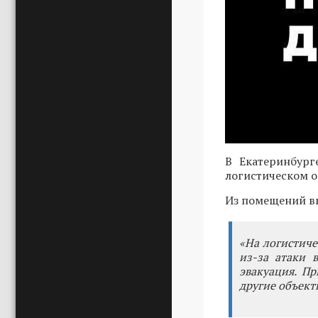
В Екатеринбург
логистическом о
Из помещений вы
«На логистиче
из-за атаки 
эвакуация. П
другие объекты