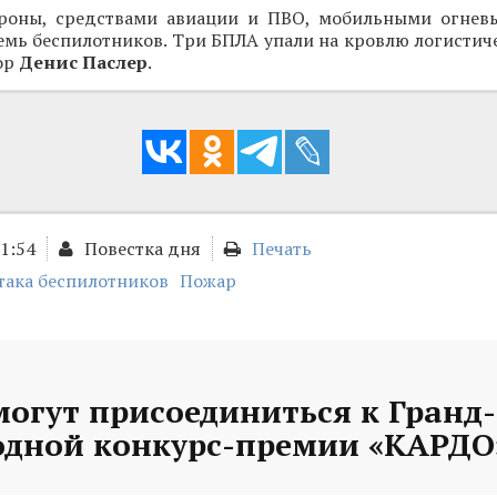
роны, средствами авиации и ПВО, мобильными огнев
мь беспилотников. Три БПЛА упали на кровлю логистиче
ор
Денис Паслер
.
11:54
Повестка дня
Печать
така беспилотников
Пожар
могут присоединиться к Гранд
дной конкурс-премии «КАРДО