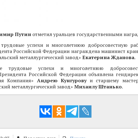
имир Путин
отметил уральцев государственными награ
 трудовые успехи и многолетнюю добросовестную ра
дента Российской Федерации награждена машинист кран
альский металлургический завод»
Екатерина Жданова
.
ые трудовые успехи и многолетнюю добросовес
Президента Российской Федерации объявлена гендир
кая Компания»
Андрею Кунгурову
и старшему мастер
ский металлургический завод»
Михаилу Штанько
.