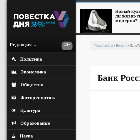
Перейти к основному содержанию
Новый куль
ли жизнь п
модерна?
Редакция
18+
Повестка Дня
»
Новости
» Банк Р
Вы здесь
Политика
Экономика
Банк Рос
Общество
Фоторепортаж
Культура
Образование
Наука