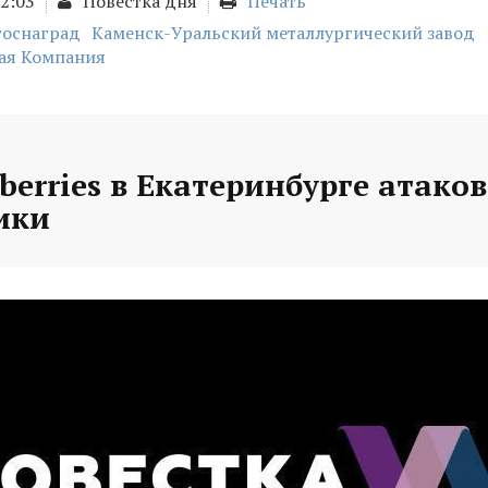
12:03
Повестка дня
Печать
госнаград
Каменск-Уральский металлургический завод
ая Компания
berries в Екатеринбурге атако
ики