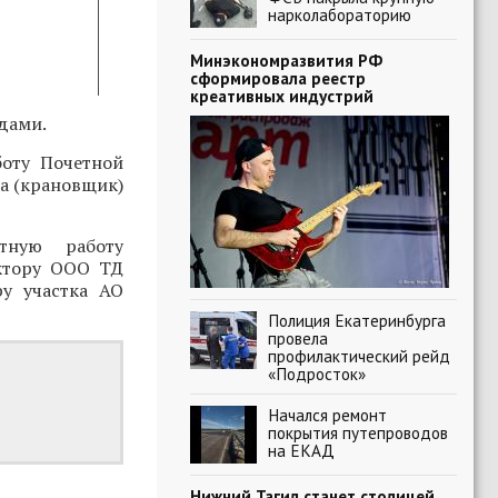
нарколабораторию
Минэкономразвития РФ
сформировала реестр
креативных индустрий
дами.
боту Почетной
а (крановщик)
тную работу
ектору ООО ТД
у участка АО
Полиция Екатеринбурга
провела
профилактический рейд
«Подросток»
Начался ремонт
покрытия путепроводов
на ЕКАД
Нижний Тагил станет столицей