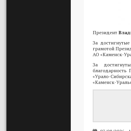
Президент
Влад
За достигнутые
грамотой Прези
АО «Каменск-Ур
За достигнут
благодарность 
«Урало-Сибирс
«Каменск-Ураль