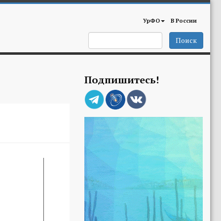
УрФО
В России
Поиск
Подпишитесь!