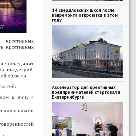
14 свердловских школ после
капремонта откроются в этом
году
 креативных
зь креативных
тие объединит
ов индустрий.
ой области.
ностей:
Акселератор для креативных
предпринимателей стартовал в
ицом к лицу с
Екатеринбурге
тенциальными
говоренностей