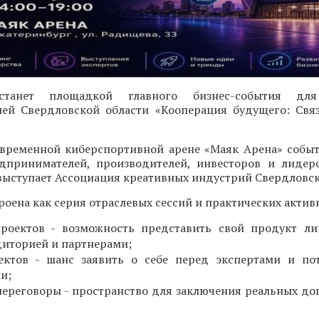
 станет площадкой главного бизнес-события для
ей Свердловской области «Кооперация будущего: Свя
современной киберспортивной арене «Маяк Арена» собы
дпринимателей, производителей, инвесторов и лидер
ыступает Ассоциация креативных индустрий Свердловск
оена как серия отраслевых сессий и практических актив
проектов - возможность представить свой продукт л
диторией и партнерами;
ектов - шанс заявить о себе перед экспертами и по
и;
ереговоры - пространство для заключения реальных до