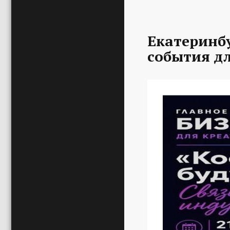
Екатеринбу
события д