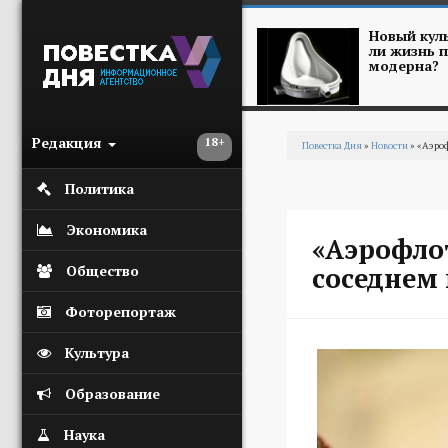
Перейти к основному содержанию
Новый куль
ли жизнь п
модерна?
Редакция
18+
Повестка Дня
»
Новости
» «Аэроф
Вы здесь
Политика
Экономика
«Аэрофлот
соседнем 
Общество
Фоторепортаж
Культура
Образование
Наука