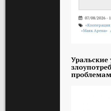
07/08/2026 - 
«Кооперация
«Маяк Арена»
Уральские 
злоупотре
проблемам