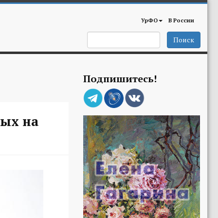
УрФО
В России
Поиск
Подпишитесь!
ных на