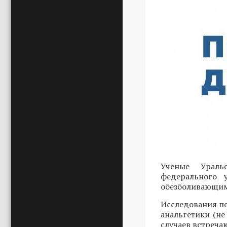
Ученые Ураль
федерального 
обезболивающими
Исследования по
анальгетики (не
случаев встреча