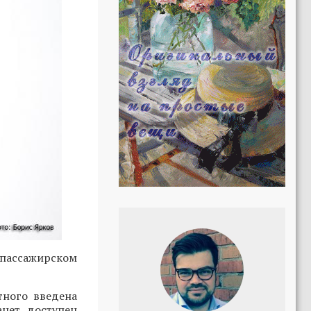
 пассажирском
тного введена
анет доступен