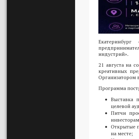
Екатеринбург
предпринимател
индустрий».
21 августа на 
креативных пре
Организатором в
Программа постр
Выставка 
целевой ау
Питчи про
инвесторам
Открытые п
на месте;