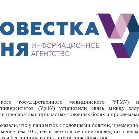
ского государственного медицинского (УГМУ) и
университетов (УрФУ) установили связь между злоу
 препаратами при частых головных болях и проблемами
казали, что у пациентов с головными болями, чрезмерн
 менее чем 10 дней в месяц в течение последних трех м
ются бессонница и синдром беспокойных ног.