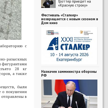
Гроттер приедет на
«Красную строку»
Фестиваль «Сталкер»
возвращается с новым сезоном в
Дом кино
абораторию с
вно-разыскных
м фигурантами
изъято 28 кг
Назначен замминистра обороны
соров, а также
РФ
веществ, были
е о покушении
е отправлены в