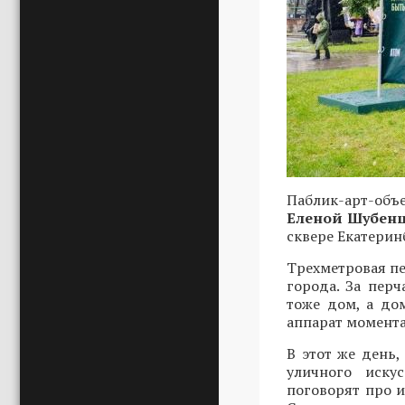
Паблик-арт-объ
Еленой Шубен
сквере Екатерин
Трехметровая пе
города. За пер
тоже дом, а до
аппарат момента
В этот же день,
уличного иску
поговорят про и