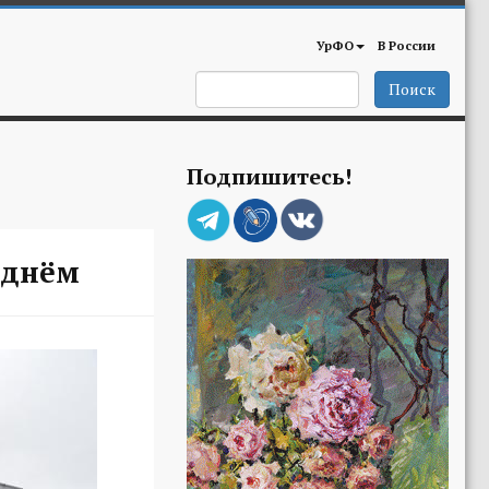
УрФО
В России
Поиск
Подпишитесь!
 днём