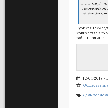
является День
человеческой 
потомкам», — 
Гурцкая также у
количества выхо
забрать один вы
12/04/2017 - 
Общественна
День космон