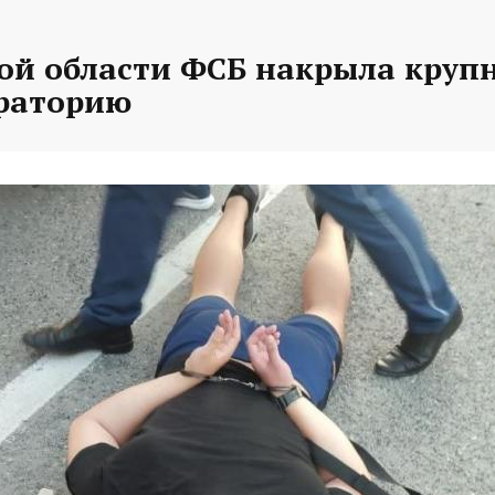
кой области ФСБ накрыла круп
раторию