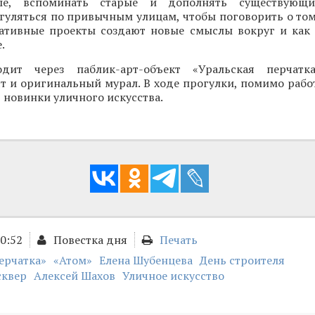
ые, вспоминать старые и дополнять существующ
уляться по привычным улицам, чтобы поговорить о том,
еативные проекты создают новые смыслы вокруг и как 
.
дит через паблик-арт-объект «Уральская перчатка
т и оригинальный мурал. В ходе прогулки, помимо рабо
т новинки уличного искусства.
00:52
Повестка дня
Печать
ерчатка»
«Атом»
Елена Шубенцева
День строителя
сквер
Алексей Шахов
Уличное искусство