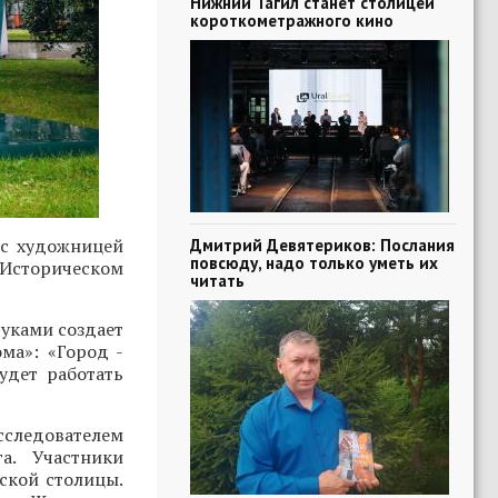
Нижний Тагил станет столицей
короткометражного кино
 с художницей
Дмитрий Девятериков: Послания
повсюду, надо только уметь их
 Историческом
читать
руками создает
ма»: «Город -
удет работать
исследователем
а. Участники
ьской столицы.