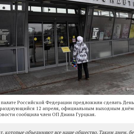
 палате Российской Федерации предложили сделать Ден
празднующийся 12 апреля, официальным выходным днём.
овости сообщила член ОП Диана Гурцкая.
ат, которые объединяют все наше общество. Таким днем, бе