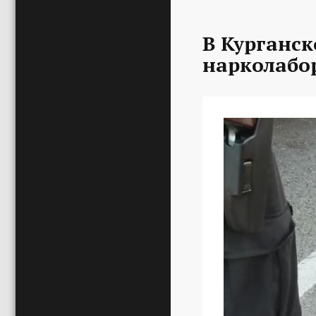
В Курганс
нарколабо