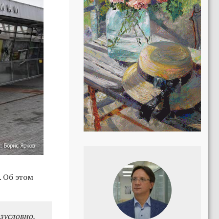
ь
 Об этом
зусловно,