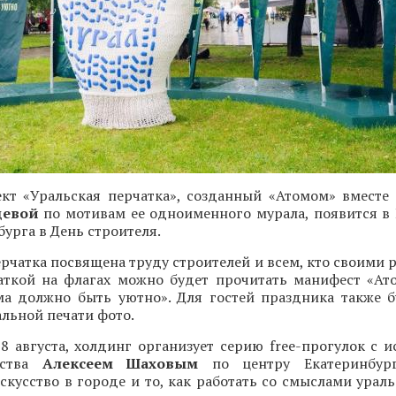
ект «Уральская перчатка», созданный «Атомом» вместе
цевой
по мотивам ее одноименного мурала, появится в
бурга в День строителя.
рчатка посвящена труду строителей и всем, кто своими 
чаткой на флагах можно будет прочитать манифест «Ато
ма должно быть уютно». Для гостей праздника также б
льной печати фото.
 8 августа, холдинг организует серию free-прогулок с 
сства
Алексеем Шаховым
по центру Екатеринбург
скусство в городе и то, как работать со смыслами урал