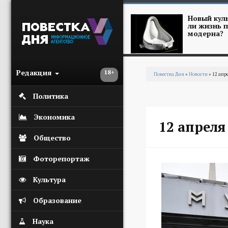
Перейти к основному содержанию
Новый куль
ли жизнь п
модерна?
Редакция
18+
Повестка Дня
»
Новости
» 12 ап
Вы здесь
Политика
Экономика
12 апрел
Общество
Фоторепортаж
Культура
Образование
Наука