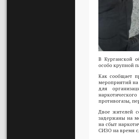
В Курганской о
особо крупной п
Как сообщает п
мероприятий на
для организац
наркотического 
противогазы, пе
Двое жителей с
задержаны на ме
на сбыт наркоти
СИЗО на время с