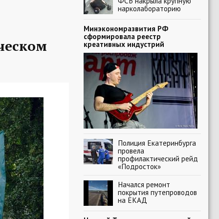
ФСБ накрыла крупную
нарколабораторию
Минэкономразвития РФ
сформировала реестр
ческом
креативных индустрий
Полиция Екатеринбурга
провела
профилактический рейд
«Подросток»
Начался ремонт
покрытия путепроводов
на ЕКАД