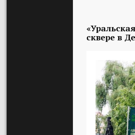
«Уральская
сквере в Д