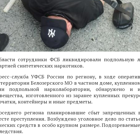
бласти сотрудники ФСБ ликвидировали подпольную л
артией синтетических наркотиков.
ресс-служба УФСБ России по региону, в ходе операти
 территории Белозерского МО в частном доме, купленно
ии подпольной нарколаборатории, обнаружено и 
вещества, изготовленного из заранее купленных прекур
рчатки, контейнеры и иные предметы.
оседнего региона планировавшие сбыт запрещенных 
сте преступления. Возбуждено уголовное дело по стать
ческих средств в особо крупном размере. Подозреваемы
ледствия.