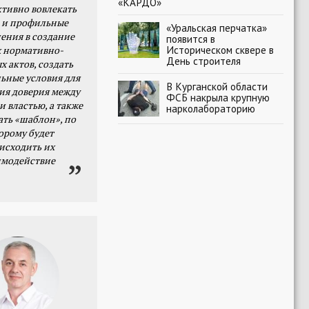
«КАРДО»
тивно вовлекать
 и профильные
«Уральская перчатка»
ения в создание
появится в
Историческом сквере в
 нормативно-
День строителя
х актов, создать
ьные условия для
В Курганской области
я доверия между
ФСБ накрыла крупную
и властью, а также
нарколабораторию
ать «шаблон», по
орому будет
исходить их
имодействие