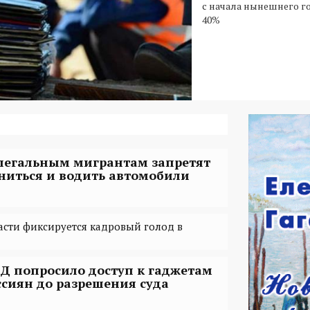
с начала нынешнего г
40%
легальным мигрантам запретят
ниться и водить автомобили
асти фиксируется кадровый голод в
Д попросило доступ к гаджетам
ссиян до разрешения суда