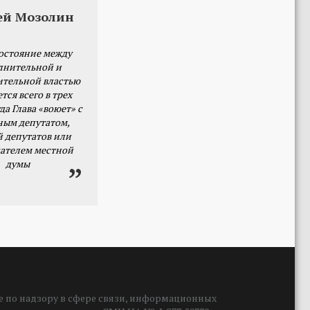
ей Мозолин
остояние между
лнительной и
ительной властью
тся всего в трех
да Глава «воюет» с
ным депутатом,
й депутатов или
ателем местной
думы
 по надзору в сфере связи, информационных