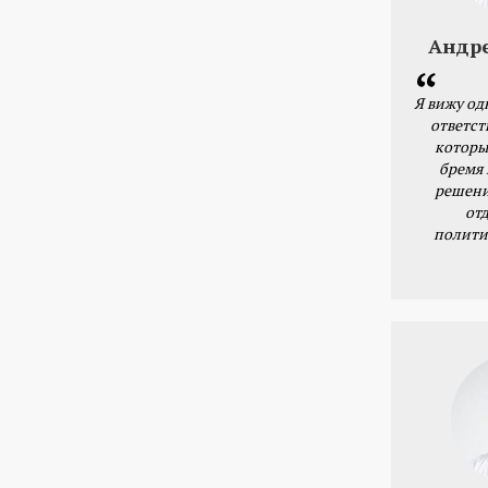
Андр
Я вижу од
ответст
которы
бремя
решени
от
полити