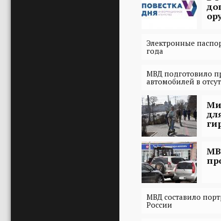
до
ор
Электронные паспор
года
МВД подготовило пр
автомобилей в отсу
Ми
дл
ги
МВ
пр
МВД составило порт
России