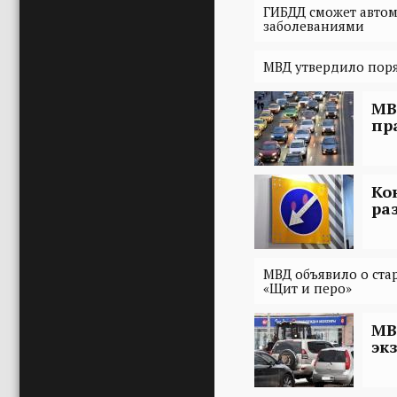
ГИБДД сможет автом
заболеваниями
МВД утвердило поря
МВ
пр
Ко
ра
МВД объявило о ста
«Щит и перо»
МВ
эк