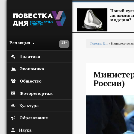
Перейти к основному содержанию
Новый куль
ли жизнь п
модерна?
Редакция
18+
Повестка Дня
» Министерство вн
Вы здесь
Политика
Экономика
Министер
России)
Общество
Фоторепортаж
Культура
Образование
Наука