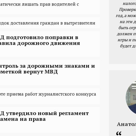
налог
атически лишать прав водителей с
Проверк
год, а мож
на эти 
док доставления граждан в вытрезвители
быть ог
должен п
Д подготовило поправки в
игры и п
авила дорожного движения
будет д
нтроль за дорожными знаками и
зметкой вернут МВД
рте приема работ журналистского конкурса
Д утвердило новый регламент
замена на права
Анато