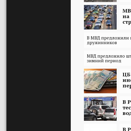
МВ
на
ст
В МВД предложили 
дружинников
МВД предложило штр
зимний период
ЦБ
ин
пе
В 
те
во
В 