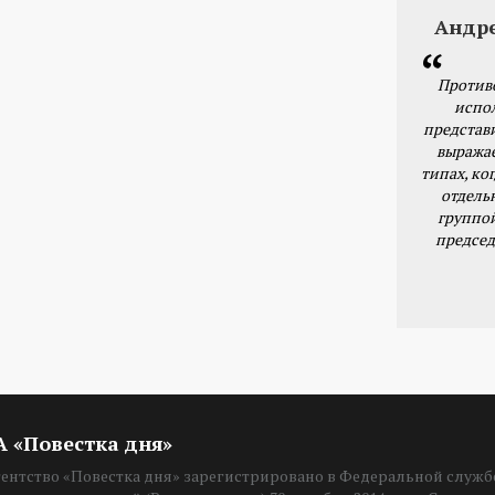
Андр
Против
испо
представ
выражае
типах, ког
отдель
группо
председ
ИА «Повестка дня»
нтство «Повестка дня» зарегистрировано в Федеральной службе