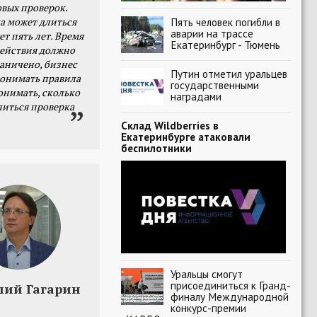
овых проверок.
а может длиться
Пять человек погибли в
аварии на трассе
ет пять лет. Время
Екатеринбург - Тюмень
действия должно
раничено, бизнес
Путин отметил уральцев
онимать правила
государственными
онимать, сколько
наградами
литься проверка
Склад Wildberries в
Екатеринбурге атаковали
беспилотники
Уральцы смогут
присоединиться к Гранд-
лий Гагарин
финалу Международной
конкурс-премии