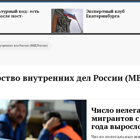
турный код: есть
Экспертный клуб
осле пост-
Екатеринбурга
утренних дел России (МВД России)
ство внутренних дел России (М
Число нелег
мигрантов с
года выросл
Число нелегальных ми