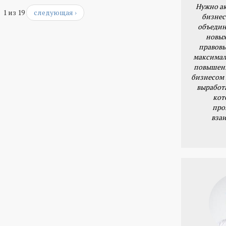
Нужно ак
1 из 19
следующая ›
бизнес
объедин
новых
правовы
максимал
повышени
бизнесом 
выработ
кот
про
вза