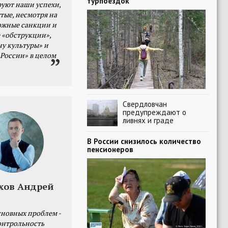
турпоездок
уют наши успехи,
тые, несмотря на
ожные санкции и
 «обструкции»,
ну культуры» и
 России» в целом
Свердловчан
предупреждают о
ливнях и граде
В России снизилось количество
пенсионеров
хов Андрей
сновных проблем -
онтрольность