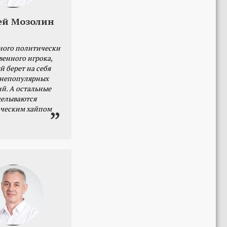
ей Мозолин
ного политически
венного игрока,
й берет на себя
 непопулярных
й. А остальные
делываются
ческим хайпом