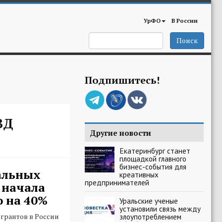
УрФО
В России
Поиск
Подпишитесь!
ВД
Другие новости
Екатеринбург станет
площадкой главного
бизнес-события для
альных
креативных
предпринимателей
 начала
о на 40%
Уральские ученые
установили связь между
грантов в России
злоупотреблением