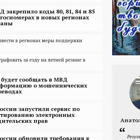
Д закрепило коды 80, 81, 84 и 85
 госномерах в новых регионах
раны
ввести в регионах меры поддержки
афовать за езду на летней резине в
 будет сообщать в МВД
формацию о мошеннических
реводах
России запустили сервис по
стированию электронных
Анато
дительских прав
Резул
России обновили требования к