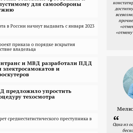
констатир
пустимому для самообороны
достигну
ужию
всевозм
прочие
та в России начнут выдавать с января 2023
«отме
«отмену
оект приказа о порядке вскрытия
тствие владельца
нтранс и МВД разработали ПДД
я электросамокатов и
роскутеров
Д предложило упростить
оцедуру техосмотра
Мели
рет среднестатистического преступника в
Одна из о
беск