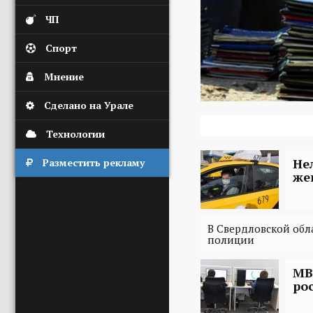
ЧП
Спорт
Мнение
Сделано на Урале
Технологии
Не
Разместить рекламу
же
В Свердловской обл
полиции
МВ
ро