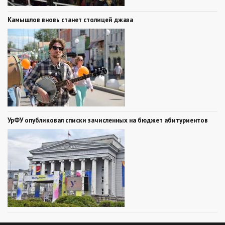
Камышлов вновь станет столицей джаза
УрФУ опубликовал списки зачисленных на бюджет абитуриентов