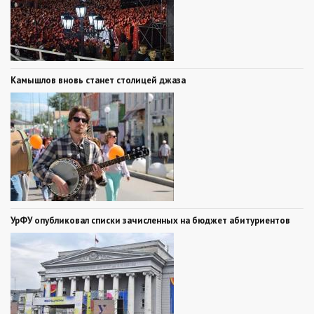
Камышлов вновь станет столицей джаза
УрФУ опубликовал списки зачисленных на бюджет абитуриентов