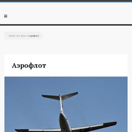
Перейти к основному содержанию
Мобильное
меню
Повестка Дня
» Аэрофлот
Вы здесь
Аэрофлот