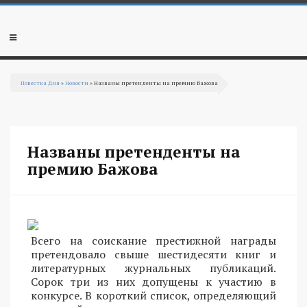
Перейти к основному содержанию
Мобильное
меню
Повестка Дня
»
Новости
» Названы претенденты на премию Бажова
Вы здесь
Названы претенденты на
премию Бажова
Всего на соискание престижной награды
претендовало свыше шестидесяти книг и
литературных журнальных публикаций.
Сорок три из них допущены к участию в
конкурсе. В короткий список, определяющий