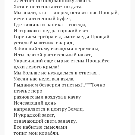
Хлестнет по подоконнику заката:
Хотя и не точна аптечно дата,
Мы знали, кто — вперед оставит нас.Прощай,
исчервоточенный буфет,
Где тишина и паника — соседи,
И отражают недра горький свет
Горением сребра и дымом меди.Прощай,
усталый маятник-снаряд,
Забивший тьму гвоздями перемены,
И ты, златой растительный накат,
Украсивший еще сырые стены.Прощайте,
духи левого крыла!
Мы больше не нуждаемся в ответах...
Ужели нас нелегкая взяла,
Рыданием безверия отпетых?..***Точно
птичье перо —
разновесами воздуха в качку —
Исчезающий день
направляется к центру Земли,
И украдкой закат,
означающий света заначку,
Все набитые смыслами
топит мои корабли.