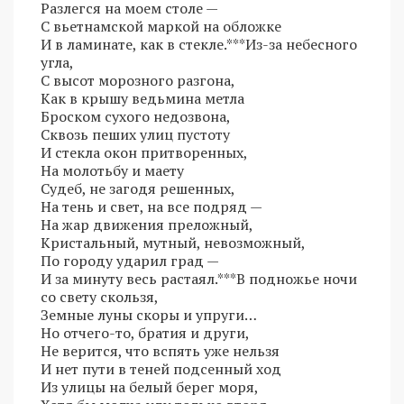
Разлегся на моем столе —
С вьетнамской маркой на обложке
И в ламинате, как в стекле.***Из-за небесного
угла,
С высот морозного разгона,
Как в крышу ведьмина метла
Броском сухого недозвона,
Сквозь пеших улиц пустоту
И стекла окон притворенных,
На молотьбу и маету
Судеб, не загодя решенных,
На тень и свет, на все подряд —
На жар движения преложный,
Кристальный, мутный, невозможный,
По городу ударил град —
И за минуту весь растаял.***В подножье ночи
со свету скользя,
Земные луны скоры и упруги…
Но отчего-то, братия и други,
Не верится, что вспять уже нельзя
И нет пути в теней подсенный ход
Из улицы на белый берег моря,