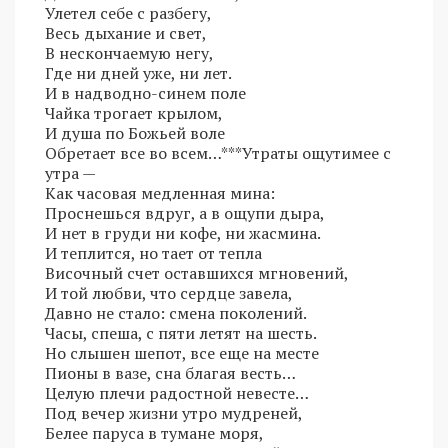
Улетел себе с разбегу,
Весь дыхание и свет,
В нескончаемую негу,
Где ни дней уже, ни лет.
И в надводно-синем поле
Чайка трогает крылом,
И душа по Божьей воле
Обретает все во всем…***Утраты ощутимее с
утра —
Как часовая медленная мина:
Проснешься вдруг, а в ощупи дыра,
И нет в груди ни кофе, ни жасмина.
И теплится, но тает от тепла
Височный счет оставшихся мгновений,
И той любви, что сердце завела,
Давно не стало: смена поколений.
Часы, спеша, с пяти летят на шесть.
Но слышен шепот, все еще на месте
Пионы в вазе, сна благая весть…
Целую плечи радостной невесте…
Под вечер жизни утро мудреней,
Белее паруса в тумане моря,