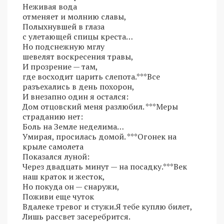
Неживая вода
отменяет и молнию славы,
Полыхнувшей в глаза
с улетающей спицы креста…
Но подснежную мглу
шевелят воскресения травы,
И прозрение — там,
где восходит царить слепота.***Все
разъехались в день похорон,
И внезапно один я остался:
Дом отцовский меня разлюбил. ***Меры
страданию нет:
Боль на Земле неделима…
Умирая, просилась домой. ***Огонек на
крыле самолета
Показался луной:
Через двадцать минут — на посадку.***Век
наш краток и жесток,
Но покуда он — снаружи,
Поживи еще чуток
Вдалеке тревог и стужи.Я тебе куплю билет,
Лишь рассвет засеребрится.