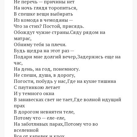
Не перечь — причины нет
На ночь глядя торопиться,
В спешке вещи выбирать
Из комода в чемоданы —
Что за стих? Постой, присядь.
Обождут чужие страны.Сяду рядом на
матрас,
Обниму тебя за плечи.
Будь щедра на этот раз —
Подари мне долгий вечер,Задержись еще на
час,
На день, на год, понемногу.
Не спеши, душа, в дорогу,
Погости, побудь у нас,Где на кухне тишина
С паутинкою летает
И у темного окна
В занавесках свет не тает,Где волной идущий
прах
В дорогом невнятен теле,
Потому что — еле-еле,
На заботливых парах,Потому что во
вселенной
Все от капелек и крох