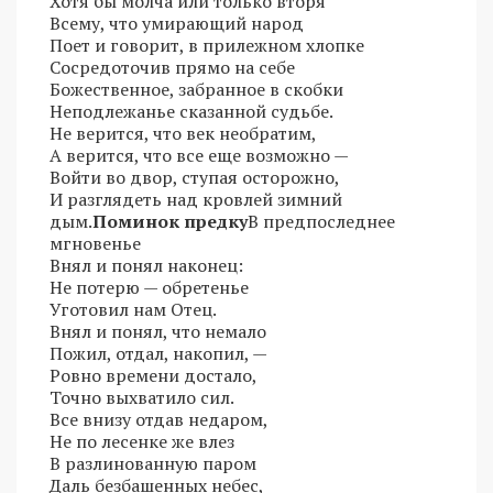
Хотя бы молча или только вторя
Всему, что умирающий народ
Поет и говорит, в прилежном хлопке
Сосредоточив прямо на себе
Божественное, забранное в скобки
Неподлежанье сказанной судьбе.
Не верится, что век необратим,
А верится, что все еще возможно —
Войти во двор, ступая осторожно,
И разглядеть над кровлей зимний
дым.
Поминок предку
В предпоследнее
мгновенье
Внял и понял наконец:
Не потерю — обретенье
Уготовил нам Отец.
Внял и понял, что немало
Пожил, отдал, накопил, —
Ровно времени достало,
Точно выхватило сил.
Все внизу отдав недаром,
Не по лесенке же влез
В разлинованную паром
Даль безбашенных небес,