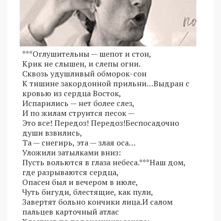
***Оглушительны — шепот и стон,
Крик не слышен, и слепы огни.
Сквозь удушливый обморок-сон
К тишине закордонной прильни…Выдран с
кровью из сердца Восток,
Испарились — нет более слез,
И по жилам струится песок —
Это все! Передоз! Передоз!Беспосадочно
души взвились,
Та — снегирь, эта — злая оса…
Уложили затылками вниз:
Пусть вольются в глаза небеса.***Наш дом,
где разрываются сердца,
Опасен был и вечером в июле,
Чуть бигуди, блестящие, как пули,
Завертят больно кончики лица.И салом
пальцев карточный атлас