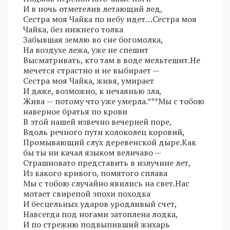
И в ночь отметелив летающий лед,
Сестра моя Чайка по небу идет…Сестра моя
Чайка, без нижнего толка
Забывшая землю во сне богомолка,
На воздухе лежа, уже не спешит
Высматривать, кто там в воде мельтешит.Не
мечется страстно и не выбирает —
Сестра моя Чайка, живя, умирает
И даже, возможно, к нечаянью зла,
Жива — потому что уже умерла.***Мы с тобою
наверное братья по крови
В этой нашей извечно вечерней поре,
Вдоль речного пути колоколец коровий,
Промывающий слух деревенской дыре.Как
бы ты ни качал языком величаво —
Страшновато представить в излучине лет,
Из какого кривого, помятого сплава
Мы с тобою случайно явились на свет.Нас
мотает свирепой эпохи походка
И бесцельных ударов уродливый счет,
Навсегда под ногами затоплена лодка,
И по стрежню подвыпивший жихарь