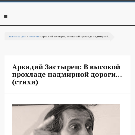
Перейти к основному содержанию
Мобильное
меню
Повестка Дня
»
Новости
» Аркадий Застырец: В высокой прохладе надмирной...
Вы здесь
Аркадий Застырец: В высокой
прохладе надмирной дороги…
(стихи)