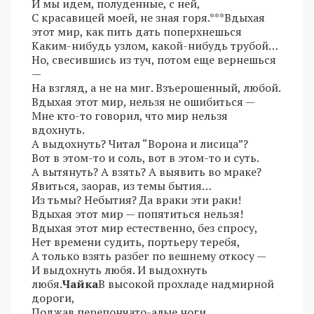
И мы идем, полуденные, с ней,
С красавицей моей, не зная горя.***Вдыхая
этот мир, как пить дать поперхнешься
Каким-нибудь узлом, какой-нибудь трубой…
Но, свесившись из туч, потом еще вернешься
—
На взгляд, а не на миг. Взъерошенный, любой.
Вдыхая этот мир, нельзя не ошибиться —
Мне кто-то говорил, что мир нельзя
вдохнуть.
А выдохнуть? Читал “Ворона и лисица”?
Вот в этом-то и соль, вот в этом-то и суть.
А вытянуть? А взять? А выявить во мраке?
Явиться, заорав, из темы бытия…
Из тьмы? Небытия? Да враки эти раки!
Вдыхая этот мир — попятиться нельзя!
Вдыхая этот мир естественно, без спросу,
Нет времени судить, портьеру теребя,
А только взять разбег по вешнему откосу —
И выдохнуть любя. И выдохнуть
любя.
Чайка
В высокой прохладе надмирной
дороги,
Поджав перепончато-алые ноги