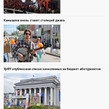
Камышлов вновь станет столицей джаза
УрФУ опубликовал списки зачисленных на бюджет абитуриентов