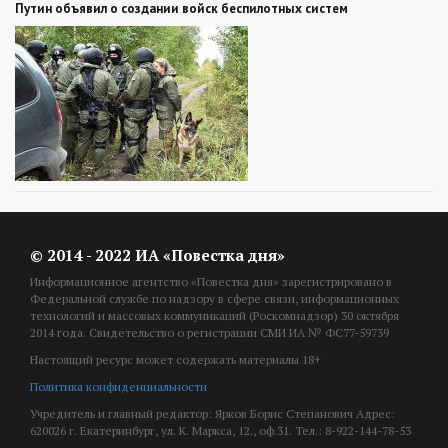
Путин объявил о создании войск беспилотных систем
© 2014 - 2022 ИА «Повестка дня»
Информационное агентство «Повестка дня» зарегистрировано в
Федеральной службе по надзору в сфере связи, информационных
технологий и массовых коммуникаций (Роскомнадзор) 30 октября
2014 года. Свидетельство о регистрации СМИ ИА № ФС77-59739
Настоящий ресурс может содержать материалы 18+
Политика конфиденциальности
Учредитель и главный редактор: Ярков Борис Степанович Адрес:
620026 г. Екатеринбург, ул. К. Маркса, 12., оф.31. Тел.: 8-922-144-78-53