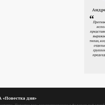
Андр
Против
испо
представ
выражае
типах, ког
отдель
группо
председ
ИА «Повестка дня»
нтство «Повестка дня» зарегистрировано в Федеральной службе