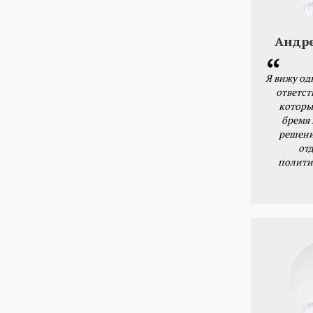
Андр
Я вижу од
ответст
которы
бремя
решени
от
полити