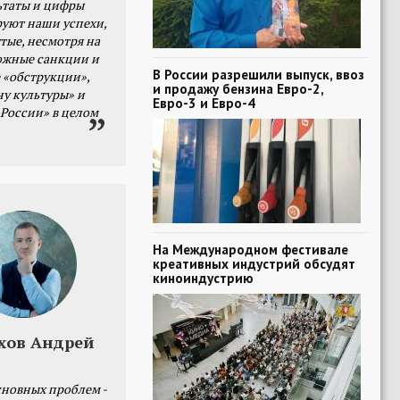
ьтаты и цифры
уют наши успехи,
тые, несмотря на
ожные санкции и
В России разрешили выпуск, ввоз
 «обструкции»,
и продажу бензина Евро-2,
ну культуры» и
Евро-3 и Евро-4
 России» в целом
На Международном фестивале
креативных индустрий обсудят
киноиндустрию
хов Андрей
сновных проблем -