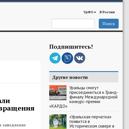
УрФО
В России
Поиск
Подпишитесь!
Другие новости
Уральцы смогут
присоединиться к Гранд-
финалу Международной
али
конкурс-премии
«КАРДО»
 вращения
«Уральская перчатка»
появится в
и замедление
Историческом сквере в