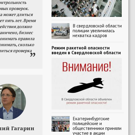
онтрольность
овых проверок.
а может длиться
ет пять лет. Время
В свердловской области
действия должно
полиции увеличилась
раничено, бизнес
нехватка кадров
онимать правила
онимать, сколько
Режим ракетной опасности
литься проверка
введен в Свердловской области
Екатеринбургские
полицейские и
лий Гагарин
общественники приняли
участие в акции