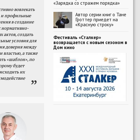
«Зарядка со стражем порядка»
тивно вовлекать
Автор серии книг о Тане
 и профильные
Гроттер приедет на
ения в создание
«Красную строку»
 нормативно-
х актов, создать
Фестиваль «Сталкер»
ьные условия для
возвращается с новым сезоном в
я доверия между
Дом кино
и властью, а также
ать «шаблон», по
орому будет
исходить их
имодействие