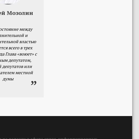
ей Мозолин
остояние между
лнительной и
ительной властью
тся всего в трех
да Глава «воюет» с
ным депутатом,
й депутатов или
ателем местной
думы
 по надзору в сфере связи, информационных