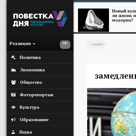
Перейти к основному содержанию
Новый куль
ли жизнь п
модерна?
Редакция
18+
Главная
Вы здесь
Политика
Экономика
замедлен
Общество
Фоторепортаж
Культура
Образование
Наука