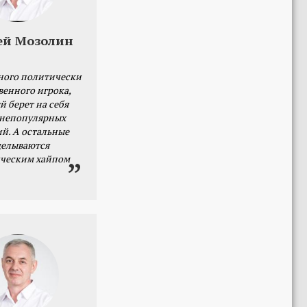
ей Мозолин
ного политически
венного игрока,
й берет на себя
 непопулярных
й. А остальные
делываются
ческим хайпом