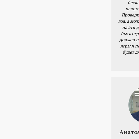
беск
налог
Проверк
год, а мож
на эти 
быть ог
должен п
игры и п
будет д
Анато