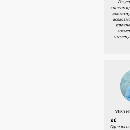
Резул
констатир
достигну
всевозм
прочие
«отме
«отмену
Мели
Одна из о