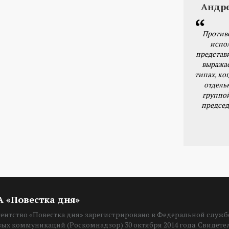
Андр
Против
испо
представ
выражае
типах, ког
отдель
группо
председ
ИА «Повестка дня»
нтство «Повестка дня» зарегистрировано в Федеральной службе
вых коммуникаций (Роскомнадзор) 30 октября 2014 года. Свидет