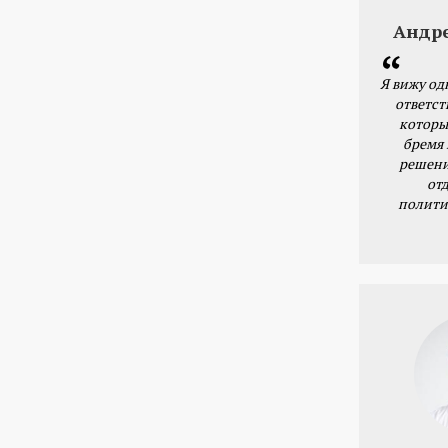
Андр
Я вижу од
ответст
которы
бремя
решени
от
полити