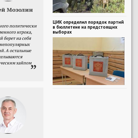
ей Мозолин
ЦИК определил порядок партий
ного политически
в бюллетене на предстоящих
выборах
венного игрока,
й берет на себя
 непопулярных
й. А остальные
делываются
ческим хайпом