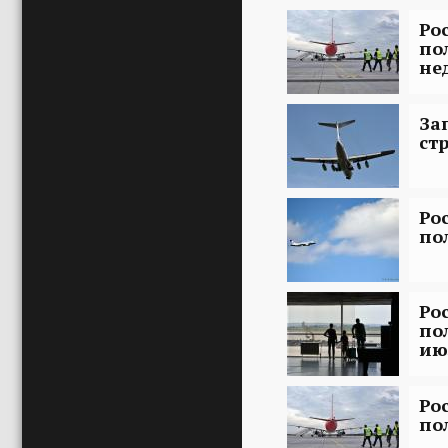
Ро
по
не
За
ст
Ро
по
Ро
по
ию
Ро
по