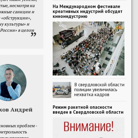
тые, несмотря на
На Международном фестивале
креативных индустрий обсудят
ожные санкции и
киноиндустрию
 «обструкции»,
ну культуры» и
 России» в целом
В свердловской области
полиции увеличилась
нехватка кадров
Режим ракетной опасности
хов Андрей
введен в Свердловской области
сновных проблем -
онтрольность
овых проверок.