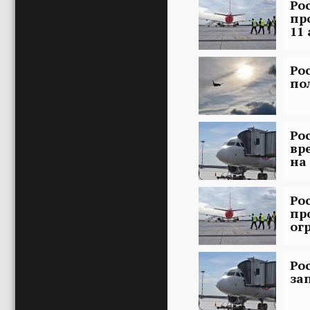
Ро
пр
11
Ро
по
Ро
вр
на
Ро
пр
ог
Ро
за