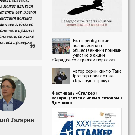
а может длиться
ет пять лет. Время
действия должно
раничено, бизнес
онимать правила
онимать, сколько
Екатеринбургские
литься проверка
полицейские и
общественники приняли
участие в акции
«Зарядка со стражем порядка»
Автор серии книг о Тане
Гроттер приедет на
«Красную строку»
Фестиваль «Сталкер»
возвращается с новым сезоном в
Дом кино
лий Гагарин