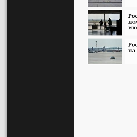
Ро
по
ию
Ро
на