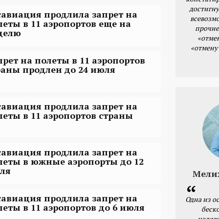
достигну
савиация продлила запрет на
всевозм
леты в 11 аэропортов еще на
прочие
делю
«отме
«отмену
прет на полеты в 11 аэропортов
раны продлен до 24 июля
савиация продлила запрет на
леты в 11 аэропортов страны
савиация продлила запрет на
леты в южные аэропорты до 12
ля
Мели
савиация продлила запрет на
Одна из о
леты в 11 аэропортов до 6 июля
беск
налог