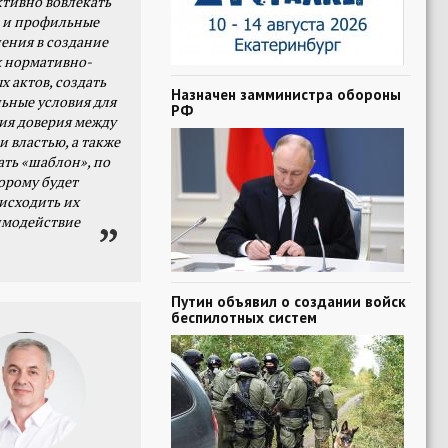
тивно вовлекать
 и профильные
ения в создание
 нормативно-
х актов, создать
Назначен замминистра обороны
ьные условия для
РФ
я доверия между
и властью, а также
ать «шаблон», по
орому будет
исходить их
имодействие
Путин объявил о создании войск
беспилотных систем