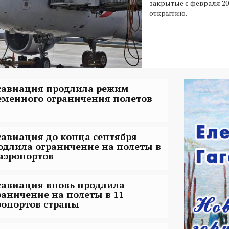
закрытые с февраля 202
открытию.
савиация продлила режим
еменного ограничения полетов
савиация до конца сентября
одлила ограничение на полеты в
 аэропортов
савиация вновь продлила
раничение на полеты в 11
ропортов страны