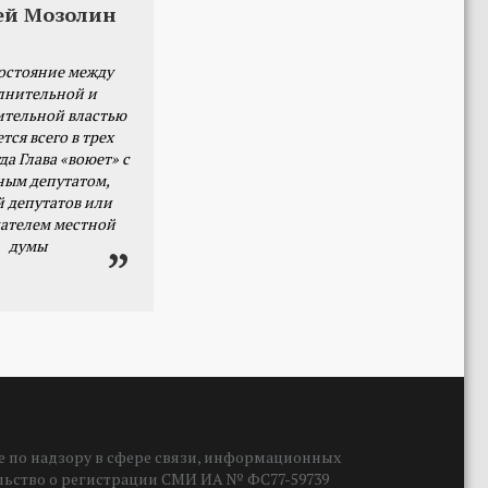
ей Мозолин
остояние между
лнительной и
ительной властью
тся всего в трех
да Глава «воюет» с
ным депутатом,
й депутатов или
ателем местной
думы
 по надзору в сфере связи, информационных
ельство о регистрации СМИ ИА № ФС77-59739