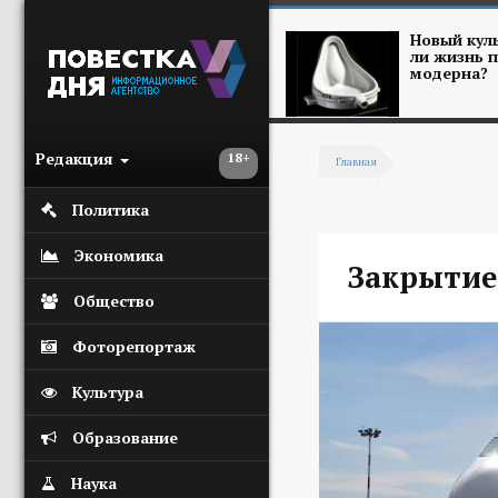
Перейти к основному содержанию
Новый куль
ли жизнь п
модерна?
Редакция
18+
Главная
Вы здесь
Политика
Экономика
Закрытие
Общество
Фоторепортаж
Культура
Образование
Наука