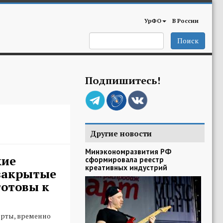
УрФО
В России
Поиск
Подпишитесь!
Другие новости
Минэкономразвития РФ
кие
сформировала реестр
креативных индустрий
закрытые
 готовы к
орты, временно