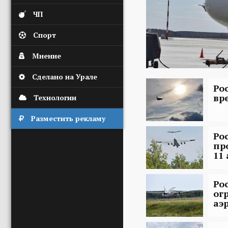
ЧП
Спорт
Мнение
Сделано на Урале
Ро
вр
Технологии
Разместить рекламу
Ро
пр
11
Ро
ог
аэ