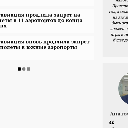
Проверк
год, а мож
савиация продлила запрет на
на эти 
леты в 11 аэропортов до конца
быть ог
ня
должен п
игры и п
будет д
савиация вновь продлила запрет
 полеты в южные аэропорты
Анато