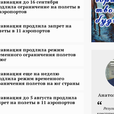
савиация до 16 сентября
одлила ограничение на полеты в
 аэропортов
савиация продлила запрет на
леты в 11 аэропортов
савиация продлила режим
еменного ограничения полетов
 юг
савиация еще на неделю
одлила режим временного
раничения полетов на юг страны
Анато
савиация до 5 августа продлила
прет на полеты в 11 аэропортов
Резул
констатир