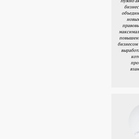
Нужно ак
бизнес
объедин
новых
правовы
максимал
повышени
бизнесом 
выработ
кот
про
вза