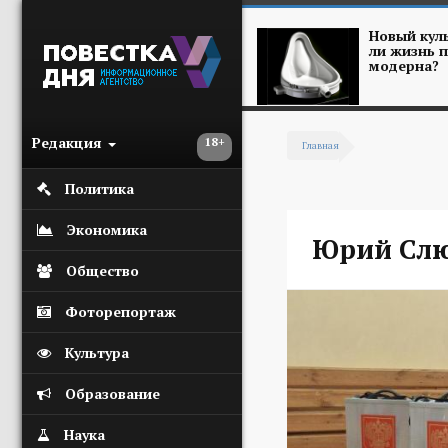
Перейти к основному содержанию
Новый куль
ли жизнь п
модерна?
Редакция
18+
Главная
Вы здесь
Политика
Экономика
Юрий Слю
Общество
Фоторепортаж
Культура
Образование
Наука