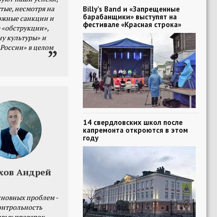
тые, несмотря на
Billy’s Band и «Запрещенные
барабанщики» выступят на
ожные санкции и
фестивале «Красная строка»
 «обструкции»,
ну культуры» и
 России» в целом
14 свердловских школ после
капремонта откроются в этом
году
хов Андрей
сновных проблем -
онтрольность
овых проверок.