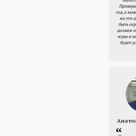
Проверк
год, а мож
на эти 
быть ог
должен п
игры и п
будет д
Анато