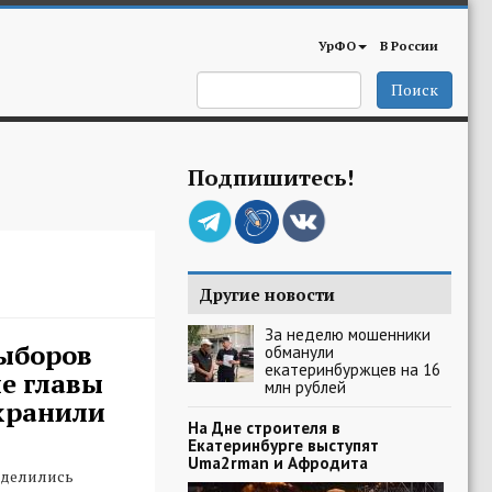
УрФО
В России
Поиск
Подпишитесь!
Другие новости
За неделю мошенники
ыборов
обманули
екатеринбуржцев на 16
е главы
млн рублей
хранили
На Дне строителя в
Екатеринбурге выступят
Uma2rman и Афродита
еделились