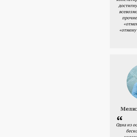
достигну
всевозм
прочие
«отме
«отмену
Мели
Одна из о
беск
налог