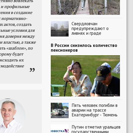
тивно вовлекать
 и профильные
ения в создание
 нормативно-
Свердловчан
х актов, создать
предупреждают о
ьные условия для
ливнях и граде
я доверия между
и властью, а также
В России снизилось количество
ать «шаблон», по
пенсионеров
орому будет
исходить их
имодействие
Пять человек погибли в
аварии на трассе
Екатеринбург - Тюмень
Путин отметил уральцев
государственными