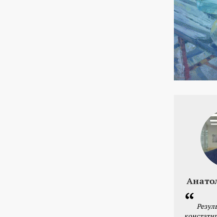
Анато
Резул
констатир