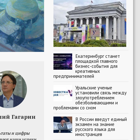
Екатеринбург станет
площадкой главного
бизнес-события для
креативных
предпринимателей
Уральские ученые
установили связь между
злоупотреблением
обезболивающими и
проблемами со сном
лий Гагарин
В России введут единый
экзамен на знание
русского языка для
ьтаты и цифры
иностранцев
уют наши успехи,