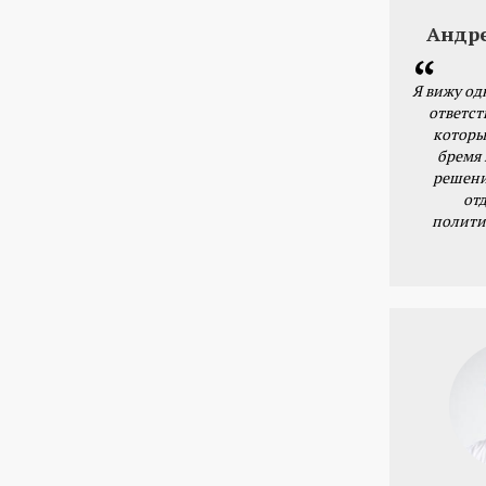
Андр
Я вижу од
ответст
которы
бремя
решени
от
полити