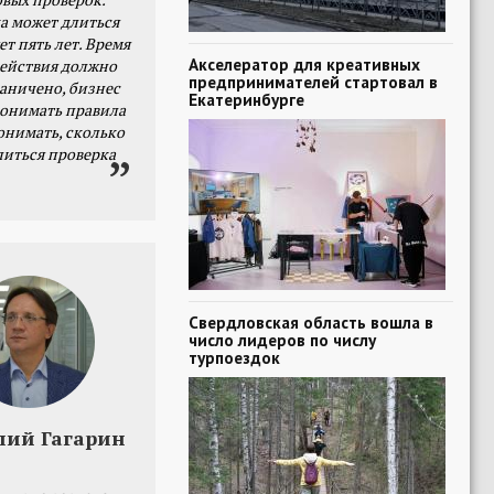
а может длиться
ет пять лет. Время
Акселератор для креативных
действия должно
предпринимателей стартовал в
раничено, бизнес
Екатеринбурге
онимать правила
онимать, сколько
литься проверка
Свердловская область вошла в
число лидеров по числу
турпоездок
лий Гагарин