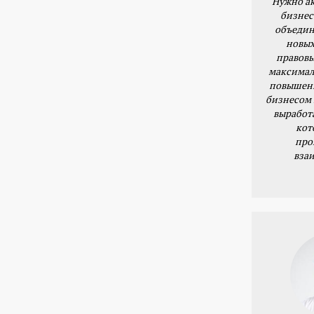
Нужно ак
бизнес
объедин
новых
правовы
максимал
повышени
бизнесом 
выработ
кот
про
вза