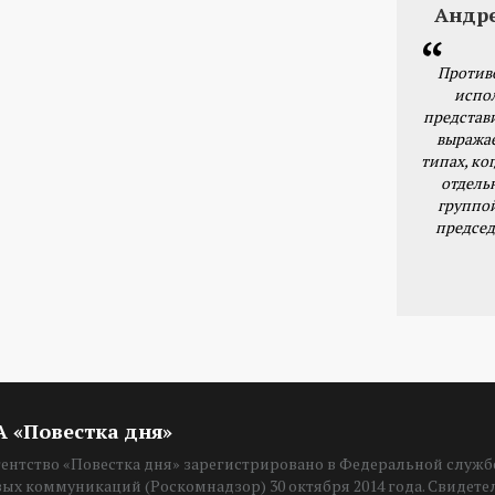
Андр
Против
испо
представ
выражае
типах, ког
отдель
группо
председ
ИА «Повестка дня»
нтство «Повестка дня» зарегистрировано в Федеральной службе
вых коммуникаций (Роскомнадзор) 30 октября 2014 года. Свидет