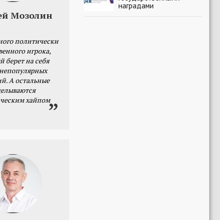
наградами
ей Мозолин
ного политически
венного игрока,
й берет на себя
 непопулярных
й. А остальные
делываются
ческим хайпом