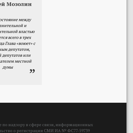
ей Мозолин
остояние между
лнительной и
ительной властью
тся всего в трех
да Глава «воюет» с
ным депутатом,
й депутатов или
ателем местной
думы
 по надзору в сфере связи, информационных
ельство о регистрации СМИ ИА № ФС77-59739