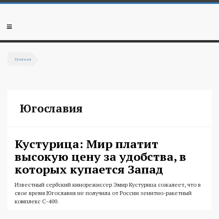
Перейти к основному содержанию
Мобильное
меню
Главная
Вы здесь
Югославия
Кустурица: Мир платит
высокую цену за удобства, в
которых купается Запад
Известный сербский кинорежиссер Эмир Кустурица сожалеет, что в
свое время Югославия не получила от России зенитно-ракетный
комплекс С-400.