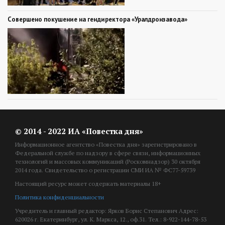
Совершено покушение на гендиректора «Уралдронзавода»
© 2014 - 2022 ИА «Повестка дня»
Информационное агентство «Повестка дня» зарегистрировано в
Федеральной службе по надзору в сфере связи, информационных
технологий и массовых коммуникаций (Роскомнадзор) 30 октября
2014 года. Свидетельство о регистрации СМИ ИА № ФС77-59739
Настоящий ресурс может содержать материалы 18+
Политика конфиденциальности
Учредитель и главный редактор: Ярков Борис Степанович Адрес:
620026 г. Екатеринбург, ул. К. Маркса, 12., оф.31. Тел.: 8-922-144-78-53