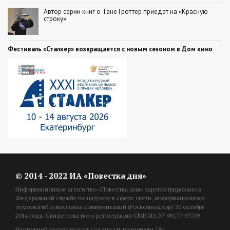
Автор серии книг о Тане Гроттер приедет на «Красную
строку»
Фестиваль «Сталкер» возвращается с новым сезоном в Дом кино
© 2014 - 2022 ИА «Повестка дня»
Информационное агентство «Повестка дня» зарегистрировано в
Федеральной службе по надзору в сфере связи, информационных
технологий и массовых коммуникаций (Роскомнадзор) 30 октября
2014 года. Свидетельство о регистрации СМИ ИА № ФС77-59739
Настоящий ресурс может содержать материалы 18+