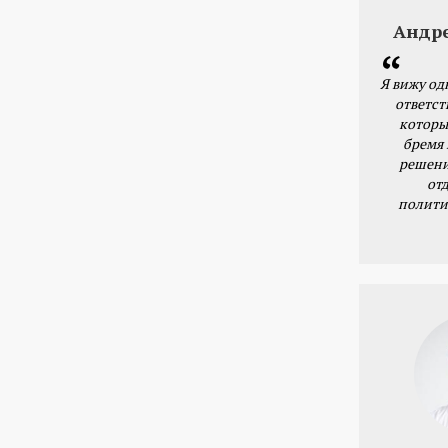
Андр
Я вижу од
ответст
которы
бремя
решени
от
полити