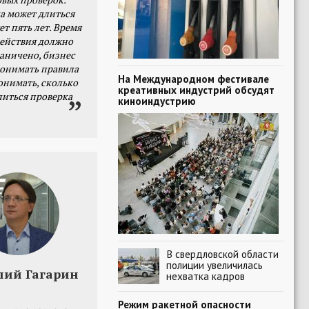
а может длиться
ет пять лет. Время
действия должно
раничено, бизнес
онимать правила
На Международном фестивале
онимать, сколько
креативных индустрий обсудят
литься проверка
киноиндустрию
В свердловской области
полиции увеличилась
лий Гагарин
нехватка кадров
Режим ракетной опасности