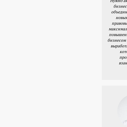
Нужно ак
бизнес
объедин
новых
правовы
максимал
повышени
бизнесом 
выработ
кот
про
вза