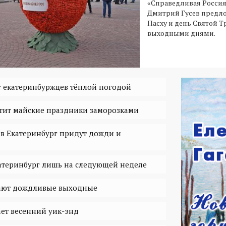
«Справедливая Россия 
Дмитрий Гусев предл
Пасху и день Святой 
выходными днями.
 екатеринбуржцев тёплой погодой
тит майские праздники заморозками
 в Екатеринбург придут дожди и
катеринбург лишь на следующей неделе
ают дождливые выходные
ет весенний уик-энд