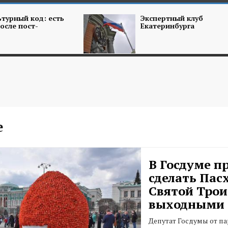
турный код: есть
Экспертный клуб
осле пост-
Екатеринбурга
е
В Госдуме п
сделать Пасх
Святой Тро
выходными
Депутат Госдумы от п