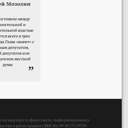
ей Мозолин
остояние между
лнительной и
ительной властью
тся всего в трех
да Глава «воюет» с
ным депутатом,
й депутатов или
ателем местной
думы
 по надзору в сфере связи, информационных
ельство о регистрации СМИ ИА № ФС77-59739