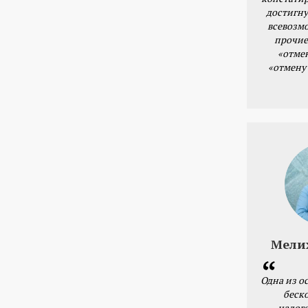
достигну
всевозм
прочие
«отме
«отмену
Мели
Одна из о
беск
налог