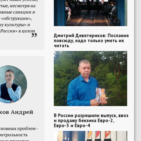
тые, несмотря на
ожные санкции и
 «обструкции»,
ну культуры» и
 России» в целом
Дмитрий Девятериков: Послания
повсюду, надо только уметь их
читать
хов Андрей
В России разрешили выпуск, ввоз
и продажу бензина Евро-2,
Евро-3 и Евро-4
сновных проблем -
онтрольность
овых проверок.