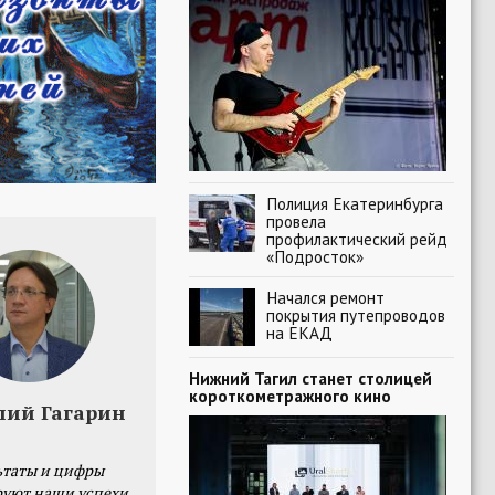
Полиция Екатеринбурга
провела
профилактический рейд
«Подросток»
Начался ремонт
покрытия путепроводов
на ЕКАД
Нижний Тагил станет столицей
короткометражного кино
лий Гагарин
ьтаты и цифры
уют наши успехи,