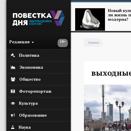
Перейти к основному содержанию
Новый куль
ли жизнь п
модерна?
Редакция
18+
Главная
Вы здесь
Политика
Экономика
выходны
Общество
Фоторепортаж
Культура
Образование
Наука