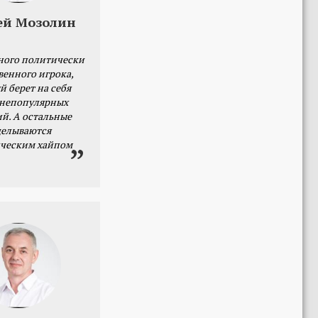
ей Мозолин
ного политически
венного игрока,
й берет на себя
 непопулярных
й. А остальные
делываются
ческим хайпом