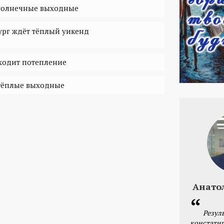
 солнечные выходные
ург ждёт тёплый уикенд
ходит потепление
 тёплые выходные
Анато
Резул
констатир