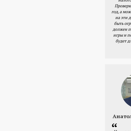
Проверк
год, а мож
на эти 
быть ог
должен п
игры и п
будет д
Анато