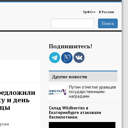
УрФО
В России
Поиск
Подпишитесь!
Другие новости
Путин отметил уральцев
редложили
государственными
наградами
у и день
ицы
Склад Wildberries в
Екатеринбурге атаковали
беспилотники
артии