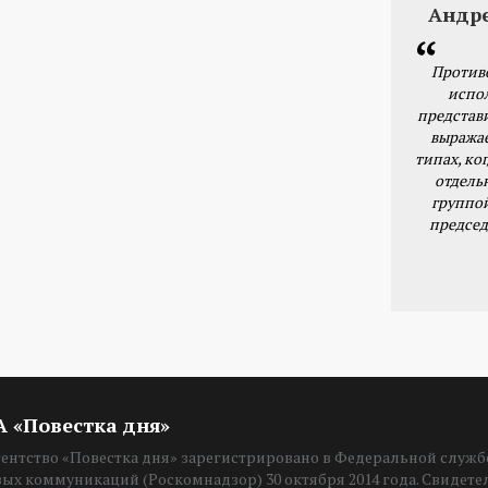
Андр
Против
испо
представ
выражае
типах, ког
отдель
группо
председ
ИА «Повестка дня»
нтство «Повестка дня» зарегистрировано в Федеральной службе
вых коммуникаций (Роскомнадзор) 30 октября 2014 года. Свидет