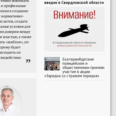
тивно вовлекать
введен в Свердловской области
 и профильные
ения в создание
 нормативно-
х актов, создать
ьные условия для
я доверия между
и властью, а также
ать «шаблон», по
орому будет
исходить их
имодействие
Екатеринбургские
полицейские и
общественники приняли
участие в акции
«Зарядка со стражем порядка»