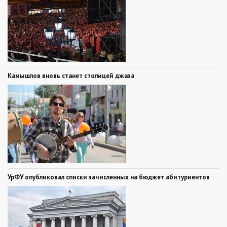
Камышлов вновь станет столицей джаза
УрФУ опубликовал списки зачисленных на бюджет абитуриентов