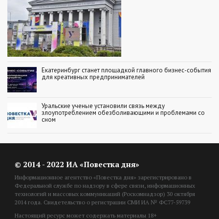
Екатеринбург станет площадкой главного бизнес-события
для креативных предпринимателей
Уральские ученые установили связь между
злоупотреблением обезболивающими и проблемами со
сном
© 2014 - 2022 ИА «Повестка дня»
Информационное агентство «Повестка дня» зарегистрировано в
Федеральной службе по надзору в сфере связи, информационных
технологий и массовых коммуникаций (Роскомнадзор) 30 октября
2014 года. Свидетельство о регистрации СМИ ИА № ФС77-59739
Настоящий ресурс может содержать материалы 18+