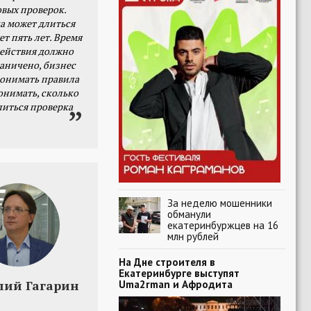
овых проверок.
а может длиться
ет пять лет. Время
действия должно
раничено, бизнес
онимать правила
онимать, сколько
литься проверка
За неделю мошенники
обманули
екатеринбуржцев на 16
млн рублей
На Дне строителя в
Екатеринбурге выступят
лий Гагарин
Uma2rman и Афродита