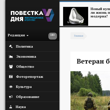
Перейти к основному содержанию
Новый куль
ли жизнь п
модерна?
Редакция
18+
Главная
Вы здесь
Политика
Экономика
Ветеран 
Общество
Фоторепортаж
Культура
Образование
Наука