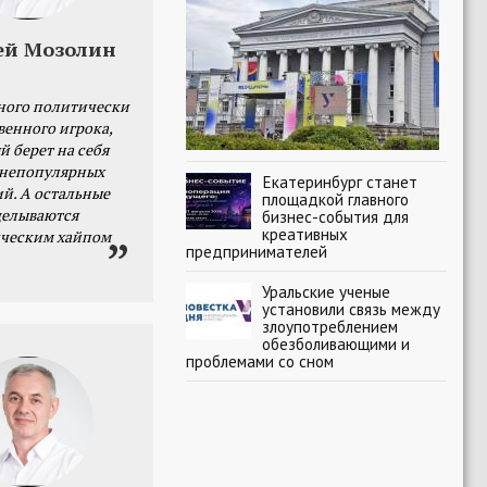
ей Мозолин
ного политически
венного игрока,
й берет на себя
 непопулярных
Екатеринбург станет
й. А остальные
площадкой главного
делываются
бизнес-события для
креативных
ческим хайпом
предпринимателей
Уральские ученые
установили связь между
злоупотреблением
обезболивающими и
проблемами со сном