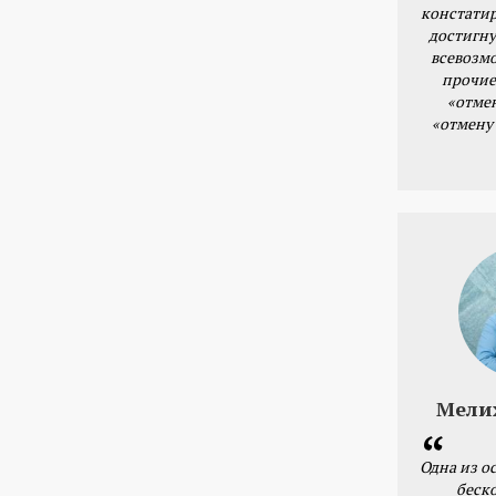
констатир
достигну
всевозм
прочие
«отме
«отмену
Мели
Одна из о
беск