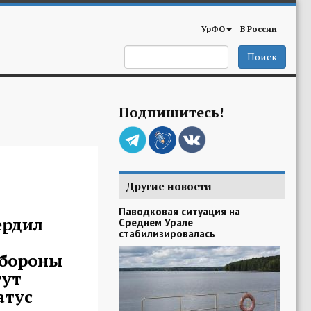
УрФО
В России
Поиск
Подпишитесь!
Другие новости
Паводковая ситуация на
ердил
Среднем Урале
стабилизировалась
обороны
гут
атус