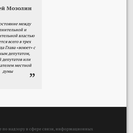
ей Мозолин
остояние между
лнительной и
ительной властью
тся всего в трех
да Глава «воюет» с
ным депутатом,
й депутатов или
ателем местной
думы
 по надзору в сфере связи, информационных