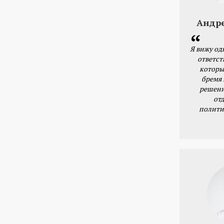
Андр
Я вижу од
ответст
которы
бремя
решени
от
полити