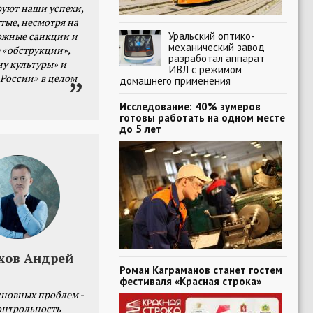
уют наши успехи,
тые, несмотря на
Уральский оптико-
ожные санкции и
механический завод
 «обструкции»,
разработал аппарат
ну культуры» и
ИВЛ с режимом
 России» в целом
домашнего применения
Исследование: 40% зумеров
готовы работать на одном месте
до 5 лет
хов Андрей
Роман Каграманов станет гостем
фестиваля «Красная строка»
сновных проблем -
онтрольность