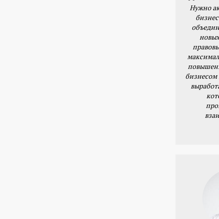
Нужно ак
бизнес
объедин
новых
правовы
максимал
повышени
бизнесом 
выработ
кот
про
вза