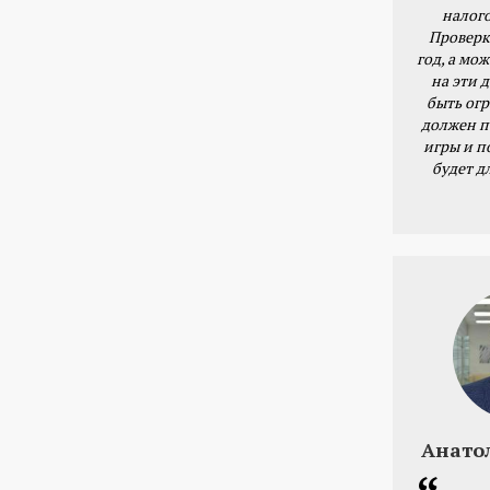
налог
Проверк
год, а мож
на эти 
быть ог
должен п
игры и п
будет д
Анато