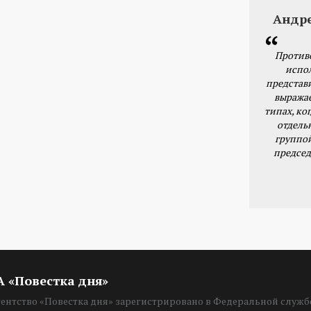
Андр
Против
испо
представ
выражае
типах, ког
отдель
группо
председ
ИА «Повестка дня»
нтство «Повестка дня» зарегистрировано в Федеральной службе