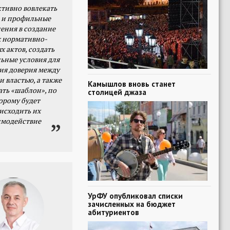
тивно вовлекать
 и профильные
ения в создание
 нормативно-
х актов, создать
ьные условия для
я доверия между
и властью, а также
Камышлов вновь станет
ать «шаблон», по
столицей джаза
орому будет
исходить их
имодействие
УрФУ опубликовал списки
зачисленных на бюджет
абитуриентов