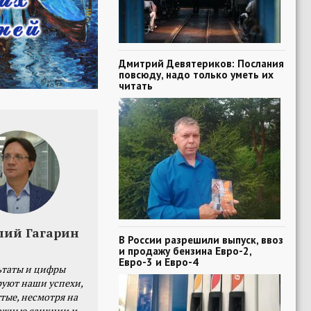
Дмитрий Девятериков: Послания
повсюду, надо только уметь их
читать
лий Гагарин
В России разрешили выпуск, ввоз
и продажу бензина Евро-2,
Евро-3 и Евро-4
ьтаты и цифры
уют наши успехи,
тые, несмотря на
ожные санкции и