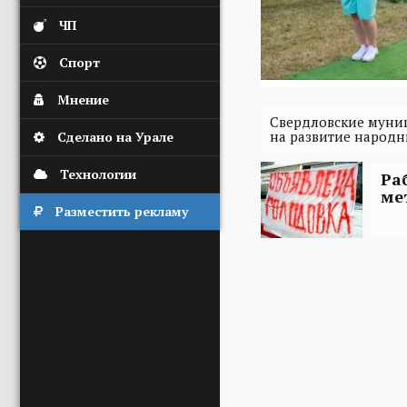
ЧП
Спорт
Мнение
Свердловские муни
на развитие народ
Сделано на Урале
Технологии
Ра
ме
Разместить рекламу