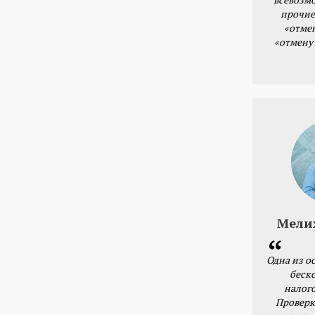
прочие
«отме
«отмену
Мели
Одна из о
беск
налог
Проверк