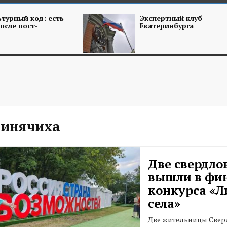
турный код: есть
Экспертный клуб
осле пост-
Екатеринбурга
Синячиха
Две свердло
вышли в фи
конкурса «
села»
Две жительницы Свер