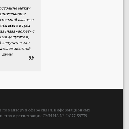
остояние между
лнительной и
ительной властью
тся всего в трех
да Глава «воюет» с
ным депутатом,
й депутатов или
ателем местной
думы
 по надзору в сфере связи, информационных
ельство о регистрации СМИ ИА № ФС77-59739