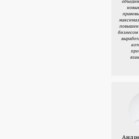
объедин
новых
правовы
максимал
повышени
бизнесом 
выработ
кот
про
вза
Андр