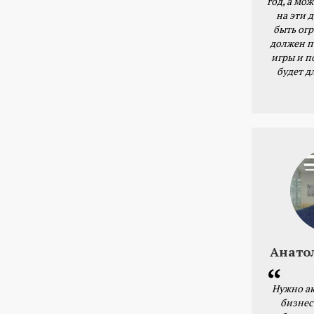
год, а мож
на эти 
быть ог
должен п
игры и п
будет д
Анато
Нужно ак
бизнес