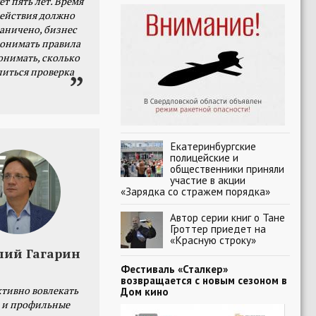
ет пять лет. Время
действия должно
раничено, бизнес
онимать правила
онимать, сколько
литься проверка
Екатеринбургские
полицейские и
общественники приняли
участие в акции
«Зарядка со стражем порядка»
Автор серии книг о Тане
Гроттер приедет на
«Красную строку»
лий Гагарин
Фестиваль «Сталкер»
возвращается с новым сезоном в
тивно вовлекать
Дом кино
 и профильные