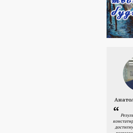
Анато
Резул
констатир
достигну
всевозм