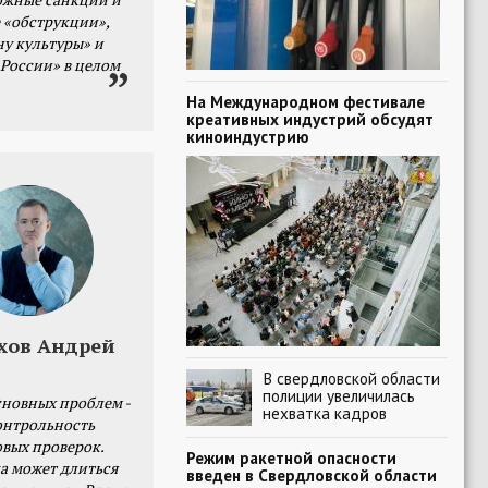
 «обструкции»,
ну культуры» и
 России» в целом
На Международном фестивале
креативных индустрий обсудят
киноиндустрию
хов Андрей
В свердловской области
полиции увеличилась
сновных проблем -
нехватка кадров
онтрольность
овых проверок.
Режим ракетной опасности
а может длиться
введен в Свердловской области