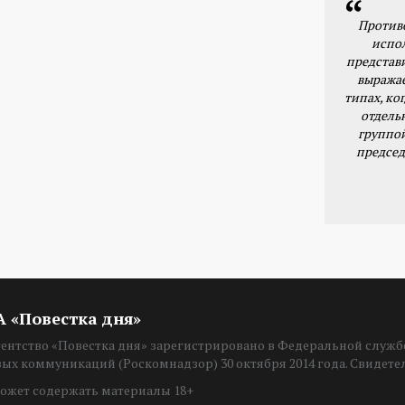
Против
испо
представ
выражае
типах, ког
отдель
группо
председ
ИА «Повестка дня»
нтство «Повестка дня» зарегистрировано в Федеральной службе
вых коммуникаций (Роскомнадзор) 30 октября 2014 года. Свидет
ожет содержать материалы 18+