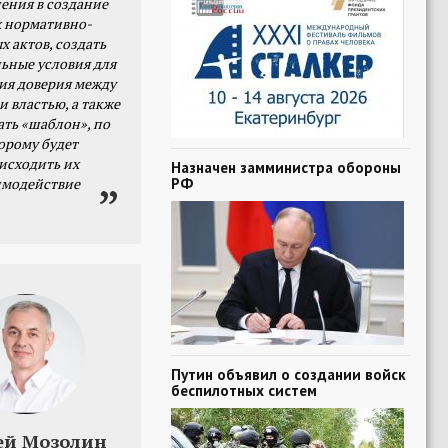
ения в создание
 нормативно-
х актов, создать
ьные условия для
я доверия между
и властью, а также
ать «шаблон», по
орому будет
исходить их
Назначен замминистра обороны
РФ
имодействие
Путин объявил о создании войск
беспилотных систем
ей Мозолин