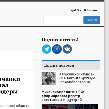
УрФО
В России
Поиск
Подпишитесь!
Другие новости
В Курганской области
вчанки
ФСБ накрыла крупную
нарколабораторию
нал
Лидеры
Минэкономразвития РФ
сформировала реестр
креативных индустрий
дловской области