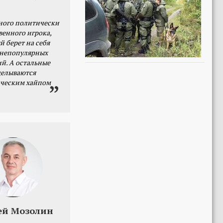
ного политически
венного игрока,
й берет на себя
 непопулярных
й. А остальные
делываются
ческим хайпом
ей Мозолин