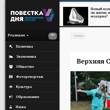
Перейти к основному содержанию
Новый куль
ли жизнь п
модерна?
Редакция
18+
Главная
Вы здесь
Политика
Экономика
Верхняя 
Общество
Фоторепортаж
Культура
Образование
Наука