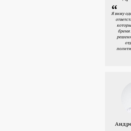
Я вижу од
ответст
которы
бремя
решени
от
полити
Андр