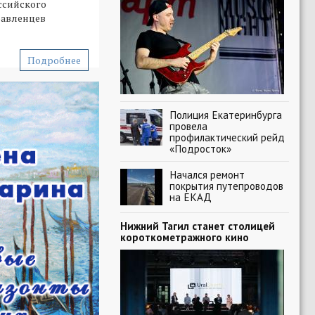
ссийского
равленцев
Подробнее
Полиция Екатеринбурга
провела
профилактический рейд
«Подросток»
Начался ремонт
покрытия путепроводов
на ЕКАД
Нижний Тагил станет столицей
короткометражного кино