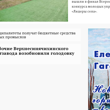
вышли в финал Всеро
конкурса молодых уп
«Лидеры села».
ципалитеты получат бюджетные средства
ных промыслов
бочие Верхнесинячихинского
тзавода возобновили голодовку