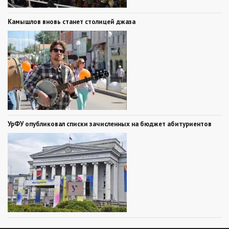
Камышлов вновь станет столицей джаза
УрФУ опубликовал списки зачисленных на бюджет абитуриентов