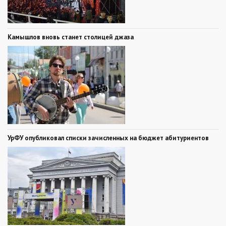
Камышлов вновь станет столицей джаза
УрФУ опубликовал списки зачисленных на бюджет абитуриентов