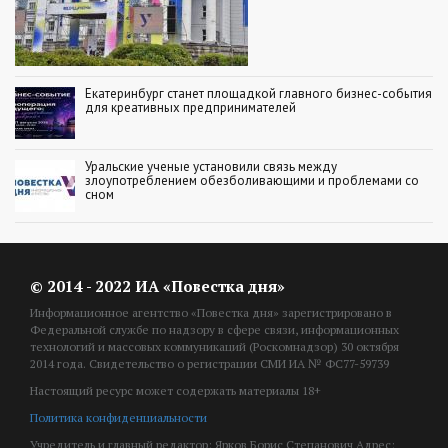
Екатеринбург станет площадкой главного бизнес-события
для креативных предпринимателей
Уральские ученые установили связь между
злоупотреблением обезболивающими и проблемами со
сном
© 2014 - 2022 ИА «Повестка дня»
Информационное агентство «Повестка дня» зарегистрировано в
Федеральной службе по надзору в сфере связи, информационных
технологий и массовых коммуникаций (Роскомнадзор) 30 октября
2014 года. Свидетельство о регистрации СМИ ИА № ФС77-59739
Настоящий ресурс может содержать материалы 18+
Политика конфиденциальности
Учредитель и главный редактор: Ярков Борис Степанович Адрес: