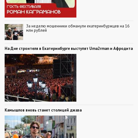
За неделю мошенники обманули екатеринбуржцев на 16
млн рублей
На Дне строителя в Екатеринбурге выступят Uma2rman и Афродита
Камышлов вновь станет столицей джаза