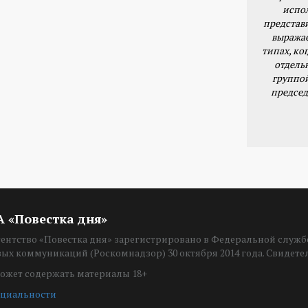
испо
представ
выражае
типах, ког
отдель
группо
председ
ИА «Повестка дня»
нтство «Повестка дня» зарегистрировано в Федеральной службе
вых коммуникаций (Роскомнадзор) 30 октября 2014 года. Свидет
ожет содержать материалы 18+
циальности