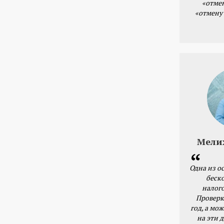
«отме
«отмену
Мели
Одна из о
беск
налог
Проверк
год, а мож
на эти 