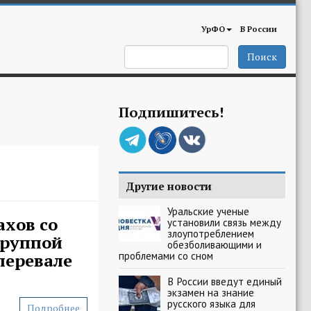
УрФО
В России
Поиск
Подпишитесь!
Другие новости
Уральские ученые
хов со
установили связь между
злоупотреблением
группой
обезболивающими и
проблемами со сном
перевале
В России введут единый
экзамен на знание
русского языка для
Подробнее