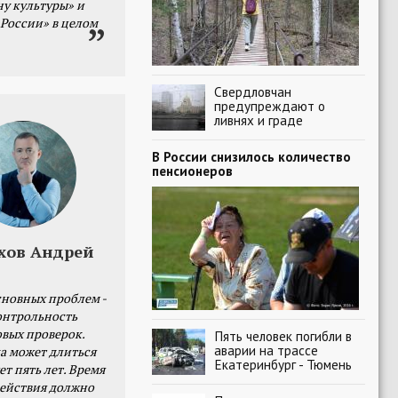
ну культуры» и
 России» в целом
Свердловчан
предупреждают о
ливнях и граде
В России снизилось количество
пенсионеров
хов Андрей
сновных проблем -
онтрольность
овых проверок.
Пять человек погибли в
аварии на трассе
а может длиться
Екатеринбург - Тюмень
ет пять лет. Время
действия должно