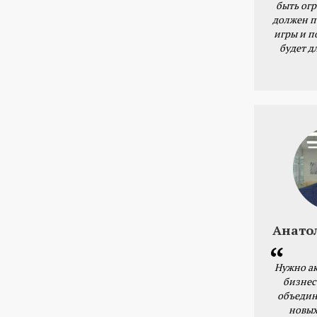
быть ог
должен п
игры и п
будет д
Анато
Нужно ак
бизнес
объедин
новых