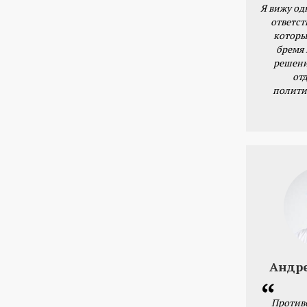
Я вижу од
ответст
которы
бремя
решени
от
полити
Андр
Против