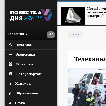
Перейти к основному содержанию
Новый куль
ли жизнь п
модерна?
Редакция
18+
Главная
Вы здесь
Политика
Экономика
Телеканал
Общество
Фоторепортаж
Культура
Образование
Наука