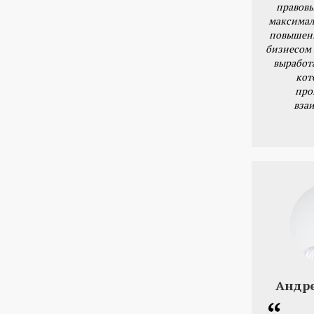
правовы
максимал
повышени
бизнесом 
выработ
кот
про
вза
Андр