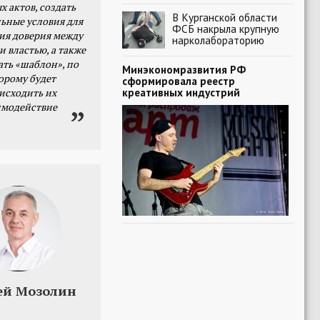
х актов, создать
В Курганской области
ьные условия для
ФСБ накрыла крупную
я доверия между
нарколабораторию
и властью, а также
ать «шаблон», по
Минэкономразвития РФ
орому будет
сформировала реестр
креативных индустрий
исходить их
имодействие
ей Мозолин