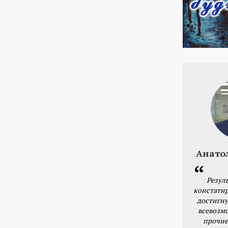
Анато
Резул
констатир
достигну
всевозм
прочие