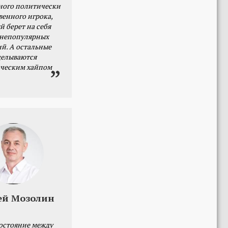
ного политически
венного игрока,
й берет на себя
 непопулярных
й. А остальные
делываются
ческим хайпом
ей Мозолин
остояние между