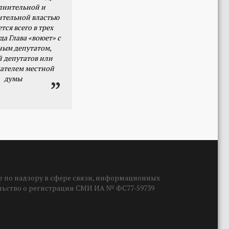
лнительной и
ительной властью
тся всего в трех
да Глава «воюет» с
ным депутатом,
й депутатов или
ателем местной
думы
 по надзору в сфере связи, информационных
ельство о регистрации СМИ ИА № ФС77-59739