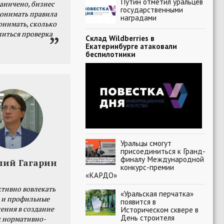
Путин отметил уральцев
раничено, бизнес
государственными
онимать правила
наградами
онимать, сколько
литься проверка
Склад Wildberries в
Екатеринбурге атаковали
беспилотники
Уральцы смогут
присоединиться к Гранд-
финалу Международной
лий Гагарин
конкурс-премии
«КАРДО»
тивно вовлекать
«Уральская перчатка»
 и профильные
появится в
ения в создание
Историческом сквере в
День строителя
 нормативно-