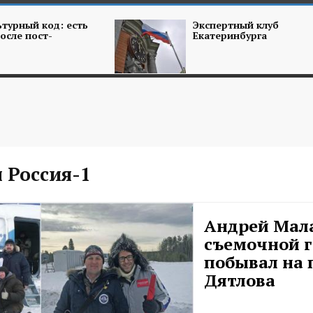
турный код: есть
Экспертный клуб
осле пост-
Екатеринбурга
 Россия-1
Андрей Мала
съемочной 
побывал на 
Дятлова