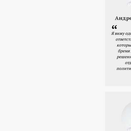
Андр
Я вижу од
ответст
которы
бремя
решени
от
полити