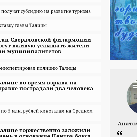
получат субсидию на развитие туризма
ставку главы Талицы
ган Свердловской филармонии
огут вживую услышать жители
ми муниципалитетов
оинспектировал полицию Талицы
Талице во время взрыва на
правке пострадали два человека
по 5 млн. рублей кинозалам на Среднем
Анато
Талице торжественно заложили
мень в основание Центра бокса