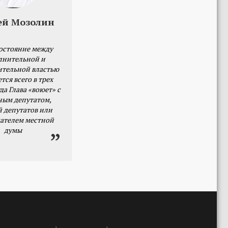
ей Мозолин
остояние между
лнительной и
ительной властью
тся всего в трех
да Глава «воюет» с
ным депутатом,
й депутатов или
ателем местной
думы