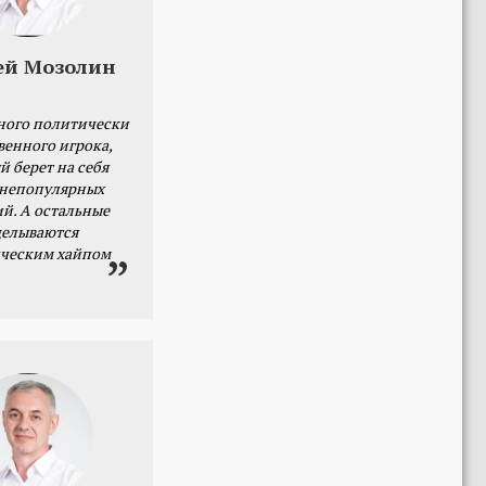
ей Мозолин
ного политически
венного игрока,
й берет на себя
 непопулярных
й. А остальные
делываются
ческим хайпом