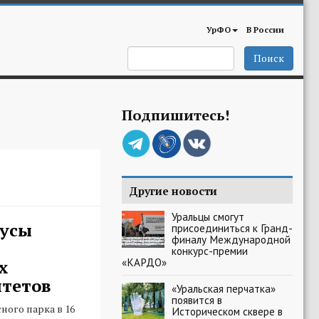
УрФО
В России
Поиск
Подпишитесь!
Другие новости
Уральцы смогут
бусы
присоединиться к Гранд-
финалу Международной
конкурс-премии
«КАРДО»
х
тетов
«Уральская перчатка»
появится в
ного парка в 16
Историческом сквере в