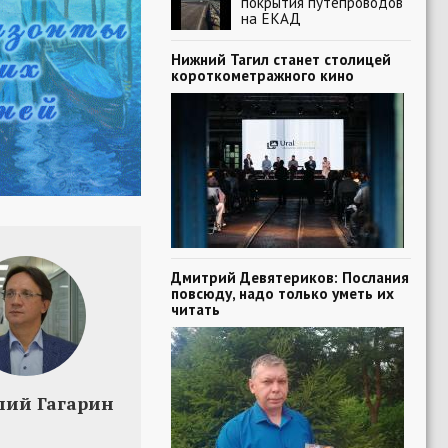
покрытия путепроводов
на ЕКАД
Нижний Тагил станет столицей
короткометражного кино
Дмитрий Девятериков: Послания
повсюду, надо только уметь их
читать
лий Гагарин