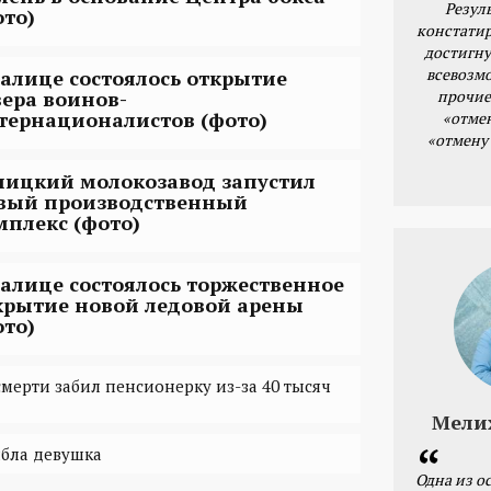
Резул
ото)
констатир
достигну
всевозм
Талице состоялось открытие
прочие
вера воинов-
тернационалистов (фото)
«отме
«отмену
лицкий молокозавод запустил
вый производственный
мплекс (фото)
Талице состоялось торжественное
крытие новой ледовой арены
ото)
мерти забил пенсионерку из-за 40 тысяч
Мели
ибла девушка
Одна из о