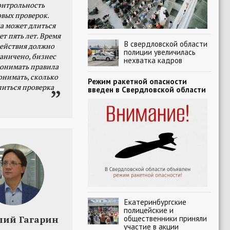
онтрольность
овых проверок.
а может длиться
ет пять лет. Время
В свердловской области
действия должно
полиции увеличилась
раничено, бизнес
нехватка кадров
онимать правила
онимать, сколько
Режим ракетной опасности
литься проверка
введен в Свердловской области
Екатеринбургские
полицейские и
лий Гагарин
общественники приняли
участие в акции