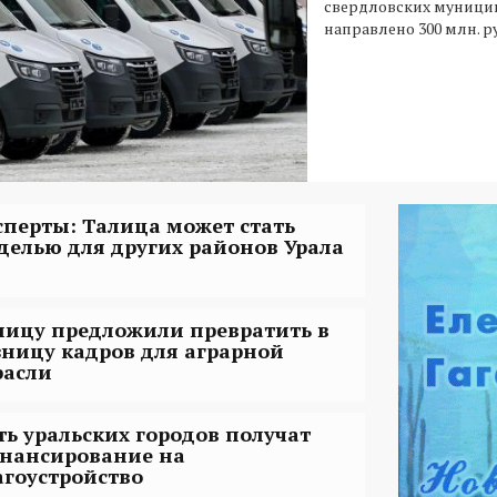
свердловских муници
направлено 300 млн. р
сперты: Талица может стать
делью для других районов Урала
лицу предложили превратить в
зницу кадров для аграрной
расли
ть уральских городов получат
нансирование на
агоустройство