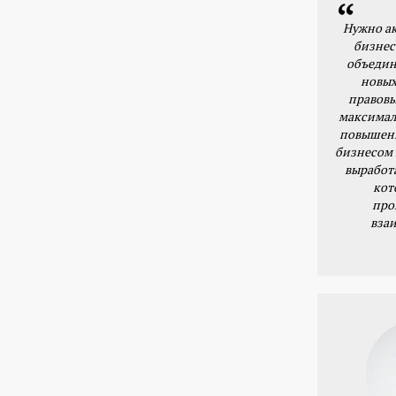
Нужно ак
бизнес
объедин
новых
правовы
максимал
повышени
бизнесом 
выработ
кот
про
вза