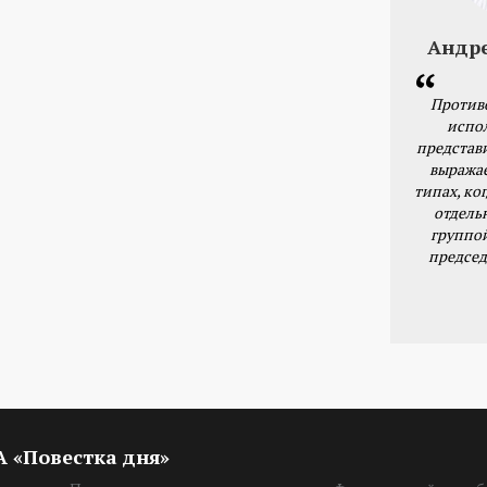
Андр
Против
испо
представ
выражае
типах, ког
отдель
группо
председ
ИА «Повестка дня»