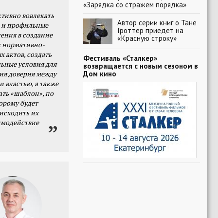
«Зарядка со стражем порядка»
тивно вовлекать
Автор серии книг о Тане
 и профильные
Гроттер приедет на
ения в создание
«Красную строку»
 нормативно-
х актов, создать
Фестиваль «Сталкер»
ьные условия для
возвращается с новым сезоном в
Дом кино
я доверия между
и властью, а также
ать «шаблон», по
орому будет
исходить их
имодействие