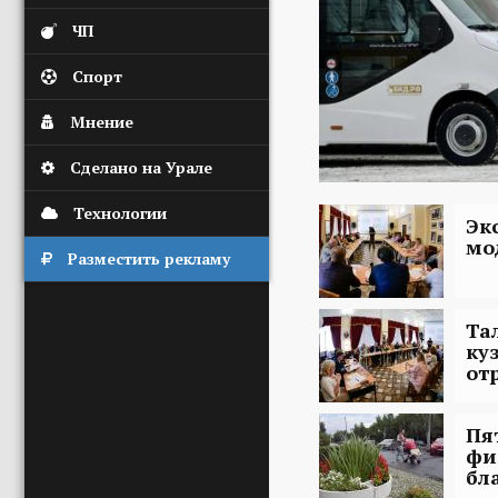
ЧП
Спорт
Мнение
Сделано на Урале
Технологии
Эк
мо
Разместить рекламу
Та
ку
от
Пя
фи
бл