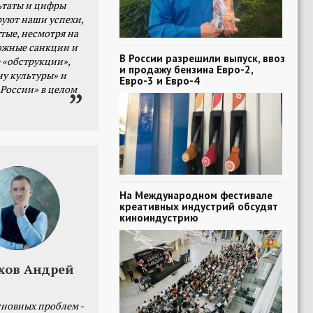
ьтаты и цифры
уют наши успехи,
тые, несмотря на
ожные санкции и
В России разрешили выпуск, ввоз
 «обструкции»,
и продажу бензина Евро-2,
ну культуры» и
Евро-3 и Евро-4
 России» в целом
На Международном фестивале
креативных индустрий обсудят
киноиндустрию
хов Андрей
сновных проблем -