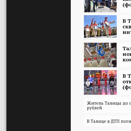
(ф
В 
ск
ин
Та
но
ко
В 
от
(ф
Житель Талицы до с
рублей
В Талице в ДТП пог