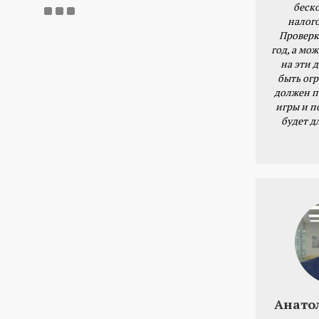
беск
налог
Проверк
год, а мож
на эти 
быть ог
должен п
игры и п
будет д
Анато