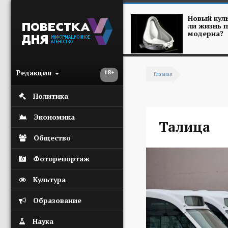
Перейти к основному содержанию
Новый куль
ли жизнь п
модерна?
Редакция
18+
Главная
Вы здесь
Политика
Экономика
Талица
Общество
Фоторепортаж
Культура
Образование
Наука