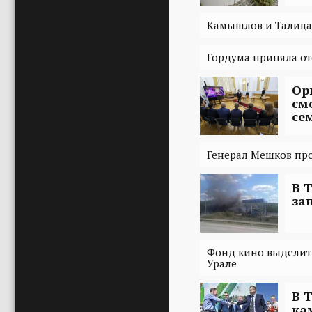
Камышлов и Талица 
Гордума приняла от
Ор
см
се
Генерал Мешков пр
В 
за
Фонд кино выделит 
Урале
В 
ка