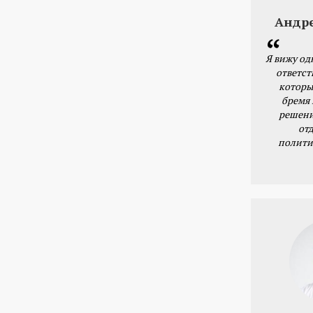
Андр
Я вижу од
ответст
которы
бремя
решени
от
полити