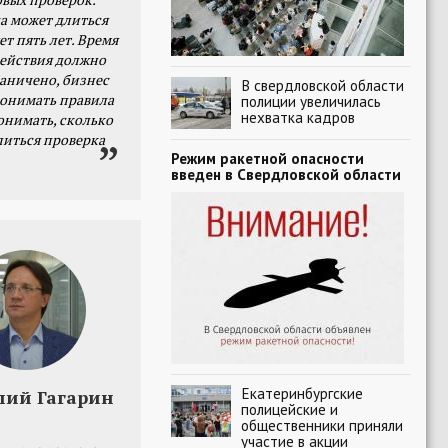
а может длиться
ет пять лет. Время
действия должно
раничено, бизнес
В свердловской области
онимать правила
полиции увеличилась
нехватка кадров
онимать, сколько
литься проверка
Режим ракетной опасности
введен в Свердловской области
Екатеринбургские
лий Гагарин
полицейские и
общественники приняли
участие в акции