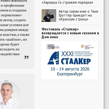
тивно вовлекать
«Зарядка со стражем порядка»
 и профильные
ения в создание
Автор серии книг о Тане
 нормативно-
Гроттер приедет на
«Красную строку»
х актов, создать
ьные условия для
Фестиваль «Сталкер»
я доверия между
возвращается с новым сезоном в
и властью, а также
Дом кино
ать «шаблон», по
орому будет
исходить их
имодействие