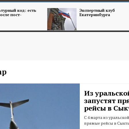
турный код: есть
Экспертный клуб
осле пост-
Екатеринбурга
ар
Из уральско
запустят п
рейсы в Сы
С 4 марта из уральско
прямые рейсы в Сыкт