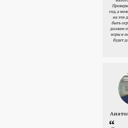
Проверк
год, а мож
на эти 
быть ог
должен п
игры и п
будет д
Анато