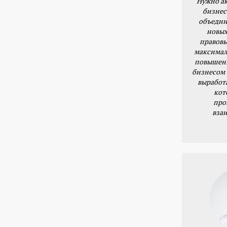
Нужно ак
бизнес
объедин
новых
правовы
максимал
повышени
бизнесом 
выработ
кот
про
вза