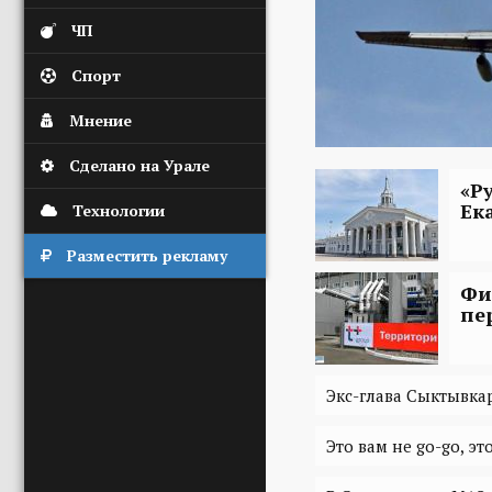
ЧП
Спорт
Мнение
Сделано на Урале
«Р
Ек
Технологии
Разместить рекламу
Фи
пе
Экс-глава Сыктывкар
Это вам не go-go, э