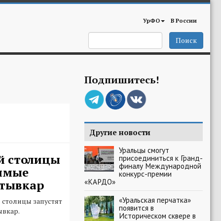
УрФО
В России
Поиск
Подпишитесь!
Другие новости
Уральцы смогут
й столицы
присоединиться к Гранд-
финалу Международной
рямые
конкурс-премии
«КАРДО»
ктывкар
«Уральская перчатка»
й столицы запустят
появится в
ывкар.
Историческом сквере в