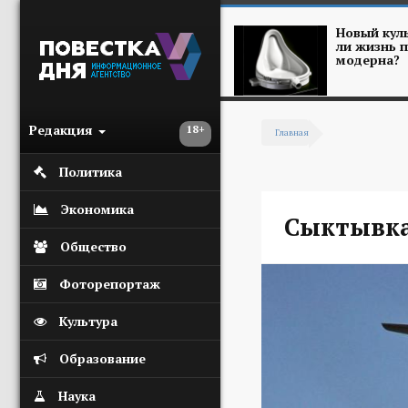
Перейти к основному содержанию
Новый куль
ли жизнь п
модерна?
Редакция
18+
Главная
Вы здесь
Политика
Экономика
Сыктывк
Общество
Фоторепортаж
Культура
Образование
Наука