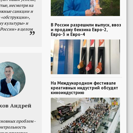
тые, несмотря на
ожные санкции и
 «обструкции»,
ну культуры» и
В России разрешили выпуск, ввоз
 России» в целом
и продажу бензина Евро-2,
Евро-3 и Евро-4
На Международном фестивале
креативных индустрий обсудят
киноиндустрию
хов Андрей
сновных проблем -
онтрольность
овых проверок.