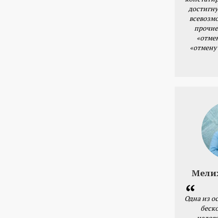
достигну
всевозм
прочие
«отме
«отмену
Мели
Одна из о
беск
налог