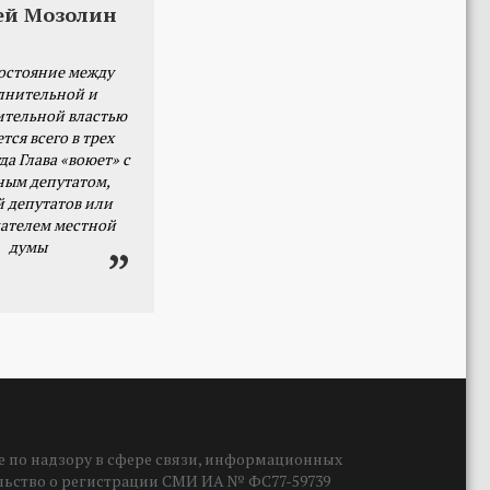
ей Мозолин
остояние между
лнительной и
ительной властью
тся всего в трех
да Глава «воюет» с
ным депутатом,
й депутатов или
ателем местной
думы
 по надзору в сфере связи, информационных
ельство о регистрации СМИ ИА № ФС77-59739