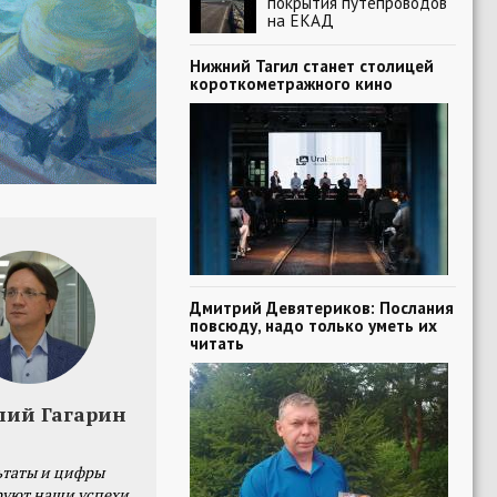
покрытия путепроводов
на ЕКАД
Нижний Тагил станет столицей
короткометражного кино
Дмитрий Девятериков: Послания
повсюду, надо только уметь их
читать
лий Гагарин
ьтаты и цифры
уют наши успехи,