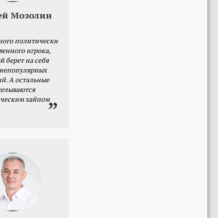
ей Мозолин
ного политически
венного игрока,
й берет на себя
 непопулярных
й. А остальные
делываются
ческим хайпом