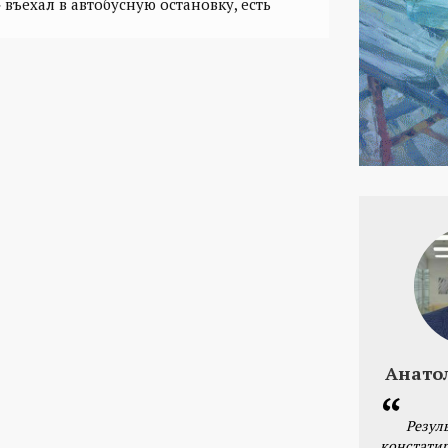
въехал в автобусную остановку, есть
Анато
Резул
констатир