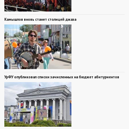
Камышлов вновь станет столицей джаза
УрФУ опубликовал списки зачисленных на бюджет абитуриентов