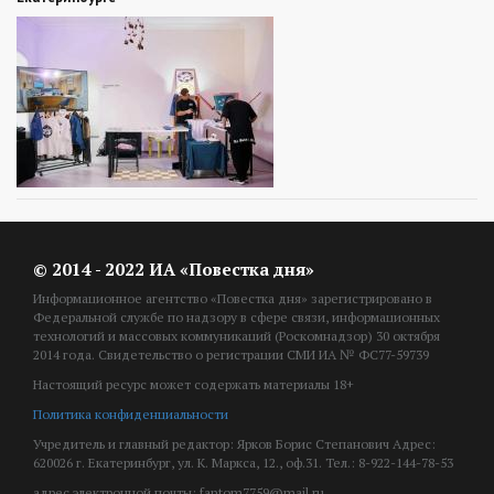
© 2014 - 2022 ИА «Повестка дня»
Информационное агентство «Повестка дня» зарегистрировано в
Федеральной службе по надзору в сфере связи, информационных
технологий и массовых коммуникаций (Роскомнадзор) 30 октября
2014 года. Свидетельство о регистрации СМИ ИА № ФС77-59739
Настоящий ресурс может содержать материалы 18+
Политика конфиденциальности
Учредитель и главный редактор: Ярков Борис Степанович Адрес:
620026 г. Екатеринбург, ул. К. Маркса, 12., оф.31. Тел.: 8-922-144-78-53
адрес электронной почты: fantom7759@mail.ru