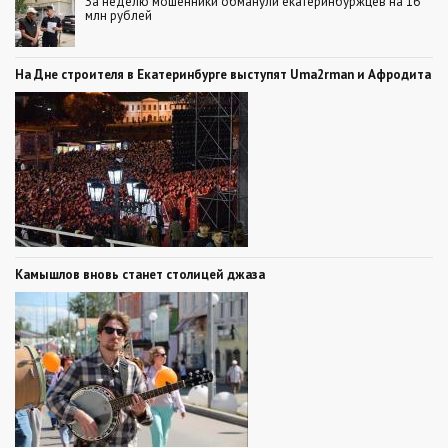
За неделю мошенники обманули екатеринбуржцев на 16
млн рублей
На Дне строителя в Екатеринбурге выступят Uma2rman и Афродита
Камышлов вновь станет столицей джаза