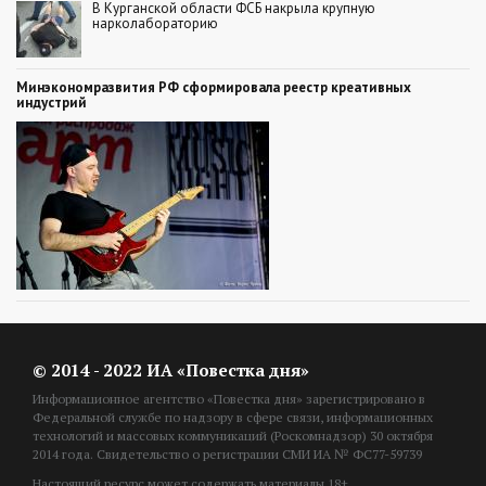
В Курганской области ФСБ накрыла крупную
нарколабораторию
Минэкономразвития РФ сформировала реестр креативных
индустрий
© 2014 - 2022 ИА «Повестка дня»
Информационное агентство «Повестка дня» зарегистрировано в
Федеральной службе по надзору в сфере связи, информационных
технологий и массовых коммуникаций (Роскомнадзор) 30 октября
2014 года. Свидетельство о регистрации СМИ ИА № ФС77-59739
Настоящий ресурс может содержать материалы 18+