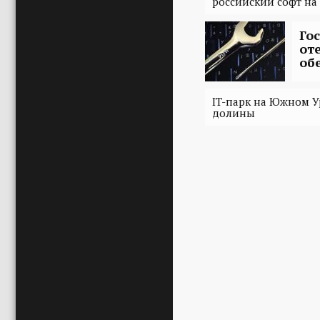
российский софт на
Го
от
об
IT-парк на Южном У
долины