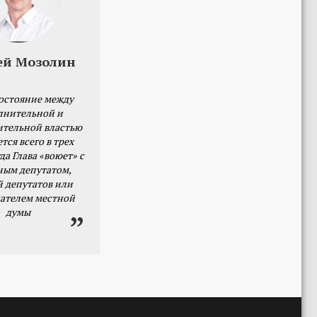
ей Мозолин
остояние между
лнительной и
ительной властью
тся всего в трех
да Глава «воюет» с
ным депутатом,
й депутатов или
ателем местной
думы