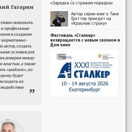
«Зарядка со стражем порядка»
лий Гагарин
Автор серии книг о Тане
Гроттер приедет на
тивно вовлекать
«Красную строку»
 и профильные
ения в создание
Фестиваль «Сталкер»
возвращается с новым сезоном в
 нормативно-
Дом кино
х актов, создать
ьные условия для
я доверия между
и властью, а также
ать «шаблон», по
орому будет
исходить их
имодействие