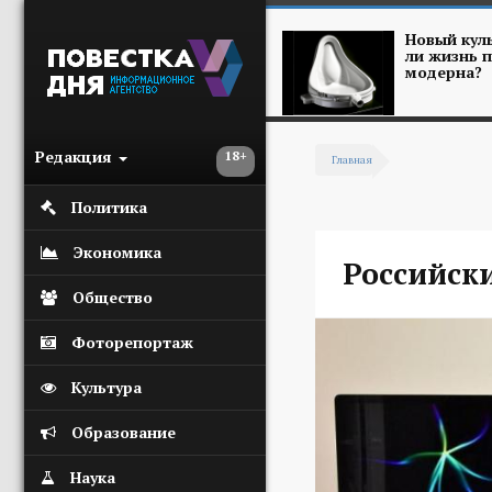
Перейти к основному содержанию
Новый куль
ли жизнь п
модерна?
Редакция
18+
Главная
Вы здесь
Политика
Экономика
Российск
Общество
Фоторепортаж
Культура
Образование
Наука