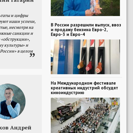
ьтаты и цифры
уют наши успехи,
В России разрешили выпуск, ввоз
тые, несмотря на
и продажу бензина Евро-2,
ожные санкции и
Евро-3 и Евро-4
 «обструкции»,
ну культуры» и
 России» в целом
На Международном фестивале
креативных индустрий обсудят
киноиндустрию
хов Андрей