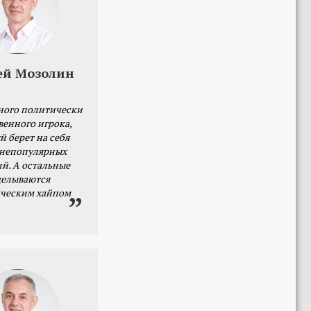
ей Мозолин
ного политически
венного игрока,
й берет на себя
 непопулярных
й. А остальные
делываются
ческим хайпом