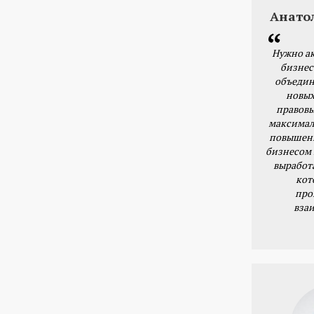
Анато
Нужно ак
бизнес
объедин
новых
правовы
максимал
повышени
бизнесом 
выработ
кот
про
вза