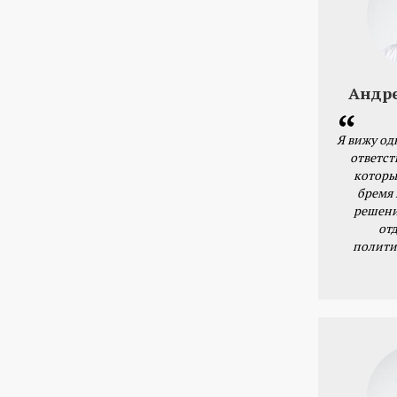
Андр
Я вижу од
ответст
которы
бремя
решени
от
полити