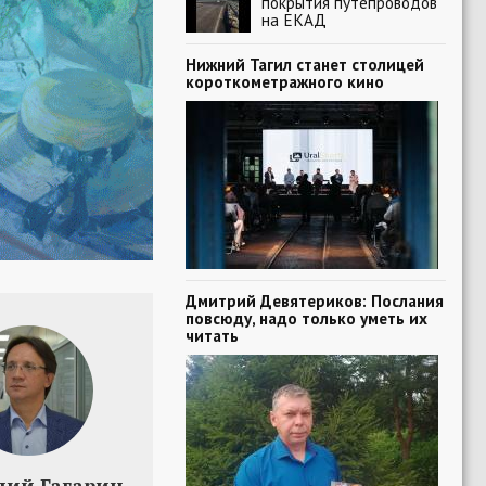
покрытия путепроводов
на ЕКАД
Нижний Тагил станет столицей
короткометражного кино
Дмитрий Девятериков: Послания
повсюду, надо только уметь их
читать
лий Гагарин