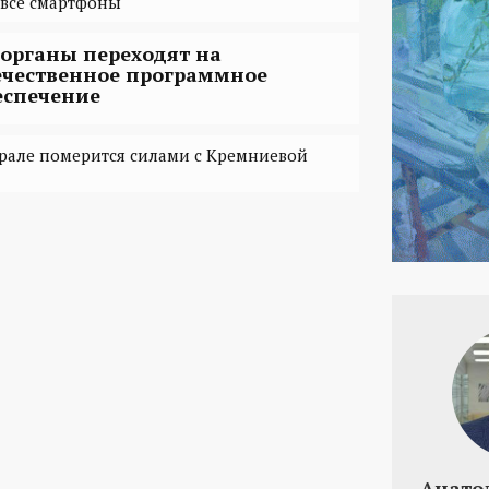
 все смартфоны
сорганы переходят на
ечественное программное
еспечение
рале померится силами с Кремниевой
Анато