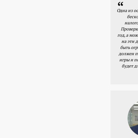
Одна из о
беск
налог
Проверк
год, а мож
на эти 
быть ог
должен п
игры и п
будет д