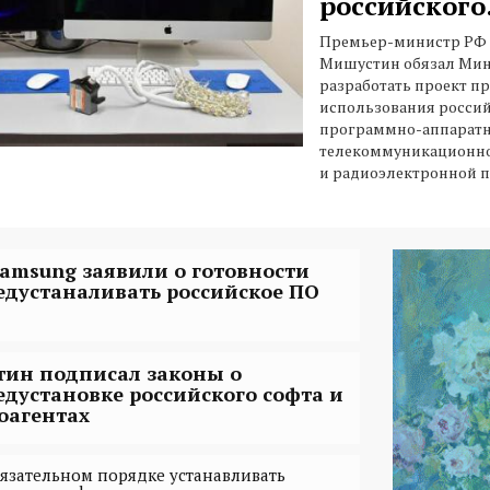
российского.
Премьер-министр РФ
Мишустин обязал Ми
разработать проект п
использования россий
программно-аппаратн
телекоммуникационно
и радиоэлектронной 
Samsung заявили о готовности
едустаналивать российское ПО
тин подписал законы о
едустановке российского софта и
оагентах
бязательном порядке устанавливать