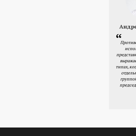
Андр
Против
испо
представ
выражае
типах, ког
отдель
группо
председ