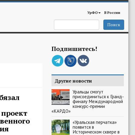
УрФО
В России
Поиск
Подпишитесь!
Другие новости
Уральцы смогут
бязал
присоединиться к Гранд-
финалу Международной
конкурс-премии
«КАРДО»
 проект
венного
«Уральская перчатка»
ния
появится в
Историческом сквере в