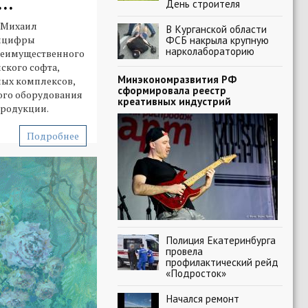
..
День строителя
 Михаил
В Курганской области
нцифры
ФСБ накрыла крупную
нарколабораторию
реимущественного
ского софта,
Минэкономразвития РФ
ых комплексов,
сформировала реестр
го оборудования
креативных индустрий
продукции.
Подробнее
Полиция Екатеринбурга
провела
профилактический рейд
«Подросток»
Начался ремонт