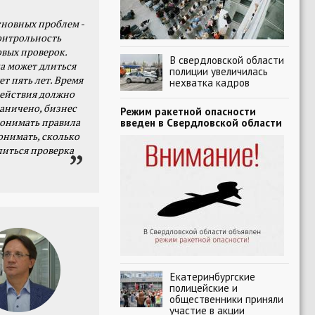
сновных проблем -
онтрольность
овых проверок.
В свердловской области
а может длиться
полиции увеличилась
ет пять лет. Время
нехватка кадров
действия должно
раничено, бизнес
Режим ракетной опасности
онимать правила
введен в Свердловской области
онимать, сколько
литься проверка
Екатеринбургские
полицейские и
общественники приняли
участие в акции