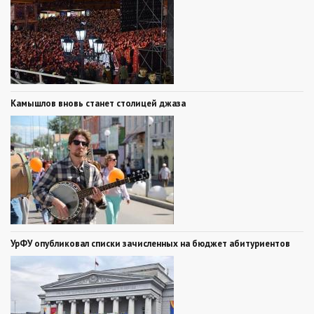
Камышлов вновь станет столицей джаза
УрФУ опубликовал списки зачисленных на бюджет абитуриентов