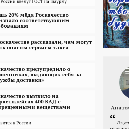
 России введут ГОСТ на шаурму
шь 20% мёда Роскачество
изнало соответствующим
ебованиям
Роскачестве рассказали, чем могут
ть опасны сервисы такси
скачество предупредило о
шенниках, выдающих себя за
лужбы доставки»
скачество выявило на
ркетплейсах 400 БАД с
прещенными веществами
Анато
Резул
вится в России
констатир