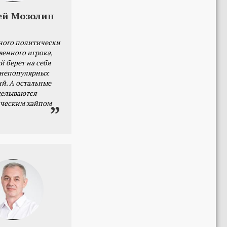
ей Мозолин
ного политически
венного игрока,
й берет на себя
 непопулярных
й. А остальные
делываются
ческим хайпом