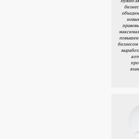
Нужно ак
бизнес
объедин
новых
правовы
максимал
повышени
бизнесом 
выработ
кот
про
вза