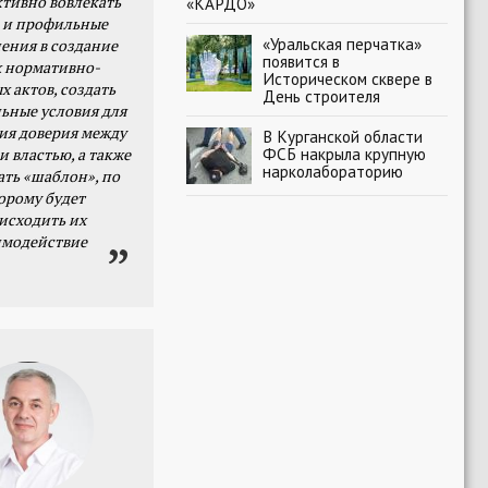
тивно вовлекать
«КАРДО»
 и профильные
«Уральская перчатка»
ения в создание
появится в
 нормативно-
Историческом сквере в
х актов, создать
День строителя
ьные условия для
я доверия между
В Курганской области
ФСБ накрыла крупную
и властью, а также
нарколабораторию
ать «шаблон», по
орому будет
исходить их
имодействие