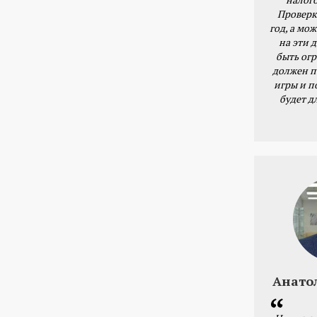
Проверк
год, а мож
на эти 
быть ог
должен п
игры и п
будет д
Анато