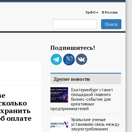
УрФО
В России
Поиск
Подпишитесь!
Другие новости
Екатеринбург станет
ве
площадкой главного
бизнес-события для
сколько
креативных
предпринимателей
 хранить
б оплате
Уральские ученые
установили связь между
злоупотреблением