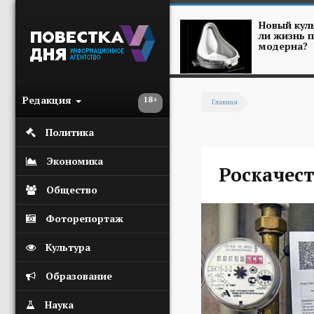
Перейти к основному содержанию
Новый куль
ли жизнь п
модерна?
Редакция
18+
Главная
Вы здесь
Политика
Экономика
Роскачес
Общество
Фоторепортаж
Культура
Образование
Наука