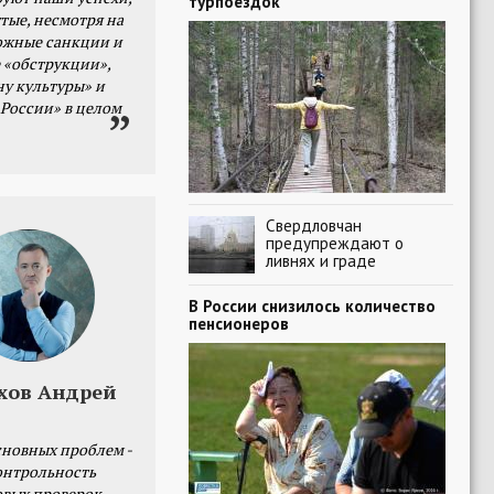
турпоездок
тые, несмотря на
ожные санкции и
 «обструкции»,
ну культуры» и
 России» в целом
Свердловчан
предупреждают о
ливнях и граде
В России снизилось количество
пенсионеров
хов Андрей
сновных проблем -
онтрольность
овых проверок.