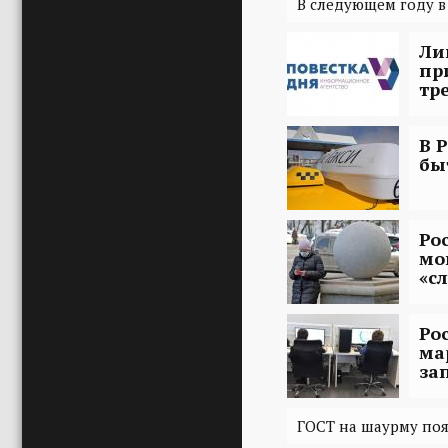
В следующем году в
Ли
пр
тр
В 
бы
Ро
мо
«с
Ро
ма
за
ГОСТ на шаурму поя