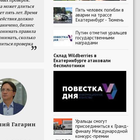
а может длиться
Пять человек погибли в
ет пять лет. Время
аварии на трассе
действия должно
Екатеринбург - Тюмень
раничено, бизнес
онимать правила
Путин отметил уральцев
онимать, сколько
государственными
наградами
литься проверка
Склад Wildberries в
Екатеринбурге атаковали
беспилотники
Уральцы смогут
лий Гагарин
присоединиться к Гранд-
финалу Международной
конкурс-премии