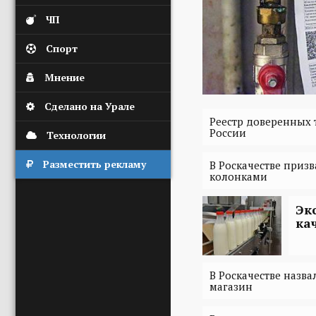
ЧП
Спорт
Мнение
Сделано на Урале
Реестр доверенных т
России
Технологии
Разместить рекламу
В Роскачестве приз
колонками
Эк
ка
В Роскачестве назва
магазин