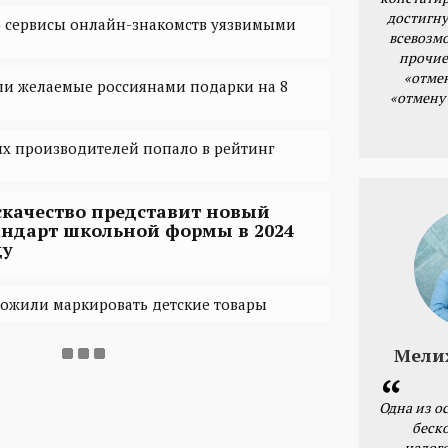
достигну
о сервисы онлайн-знакомств уязвимыми
всевозм
прочие
«отме
али желаемые россиянами подарки на 8
«отмену
х производителей попало в рейтинг
скачество представит новый
андарт школьной формы в 2024
ду
ложили маркировать детские товары
Мели
Одна из о
беск
налог