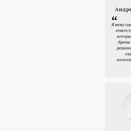
Андр
Я вижу од
ответст
которы
бремя
решени
от
полити