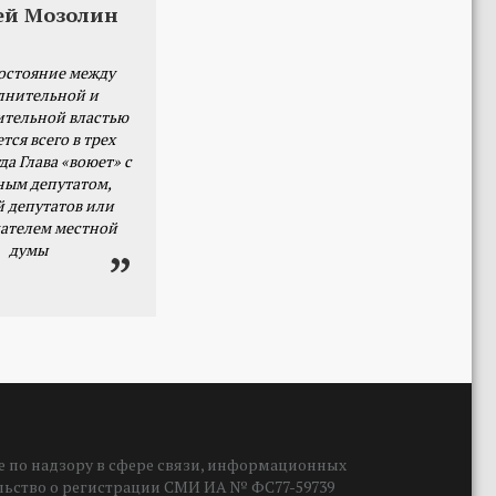
ей Мозолин
остояние между
лнительной и
ительной властью
тся всего в трех
да Глава «воюет» с
ным депутатом,
й депутатов или
ателем местной
думы
 по надзору в сфере связи, информационных
ельство о регистрации СМИ ИА № ФС77-59739