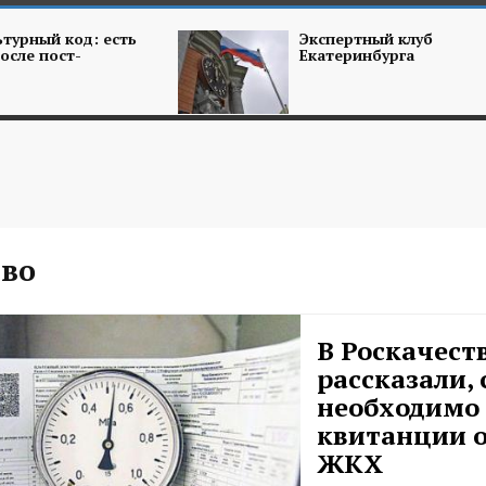
турный код: есть
Экспертный клуб
осле пост-
Екатеринбурга
тво
В Роскачест
рассказали, 
необходимо
квитанции о
ЖКХ