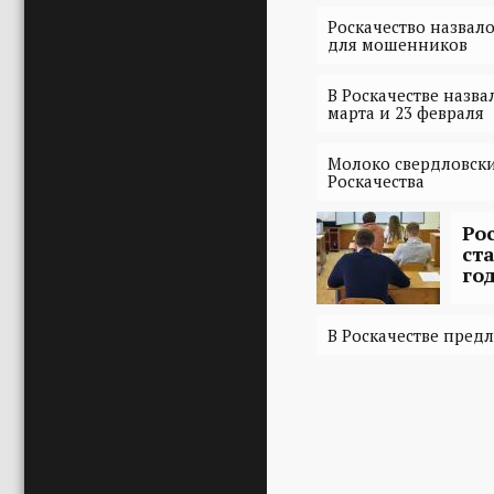
Роскачество назвал
для мошенников
В Роскачестве назв
марта и 23 февраля
Молоко свердловски
Роскачества
Ро
ст
го
В Роскачестве пред