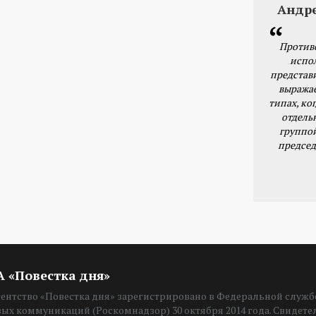
Андр
Против
испо
представ
выражае
типах, ког
отдель
группо
председ
ИА «Повестка дня»
нтство «Повестка дня» зарегистрировано в Федеральной службе
вых коммуникаций (Роскомнадзор) 30 октября 2014 года. Свидет