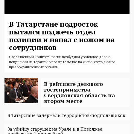
В Татарстане подросток
пытался поджечь отдел
полиции и напал с ножом на
сотрудников
Следственный комитет России возбудили уголовное дело о
покушении на теракт и о посягательстве на жизнь сотрудников
правоохранительных органов.
В рейтинге делового
гостеприимства
Свердловская область на
втором месте
В Татарстане задержали террористов-подпольщиков
За убийцу старушек на Урале и в Поволжье
пообещали 1 млн рублей