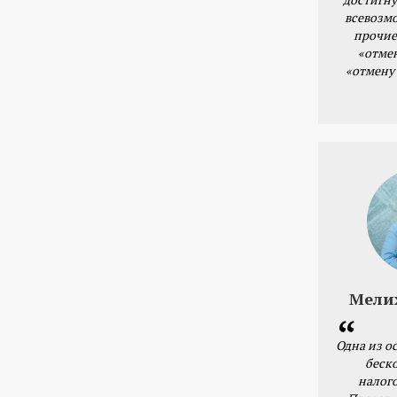
всевозм
прочие
«отме
«отмену
Мели
Одна из о
беск
налог