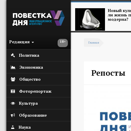
Перейти к основному содержанию
Новый куль
ли жизнь п
модерна?
Редакция
18+
Главная
Вы здесь
Политика
Экономика
Репосты
Общество
Фоторепортаж
Культура
Образование
Наука