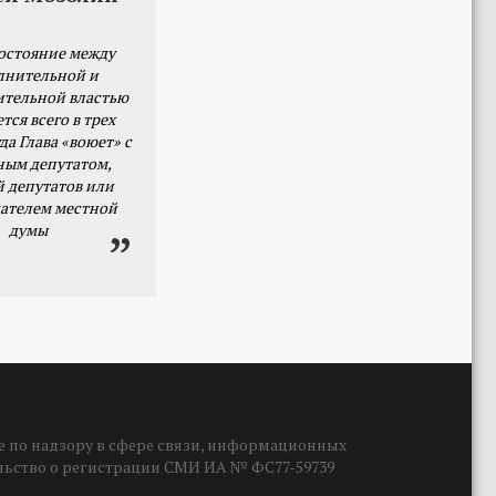
остояние между
лнительной и
ительной властью
тся всего в трех
да Глава «воюет» с
ным депутатом,
й депутатов или
ателем местной
думы
 по надзору в сфере связи, информационных
ельство о регистрации СМИ ИА № ФС77-59739