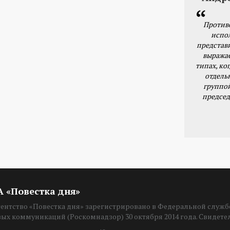
Против
испо
представ
выражае
типах, ког
отдель
группо
председ
ИА «Повестка дня»
нтство «Повестка дня» зарегистрировано в Федеральной службе
вых коммуникаций (Роскомнадзор) 30 октября 2014 года. Свидет