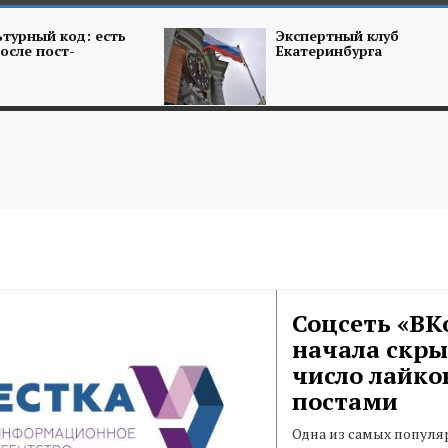
турный код: есть
Экспертный клуб
осле пост-
Екатеринбурга
Соцсеть «ВК
начала скры
число лайко
постами
Одна из самых попул