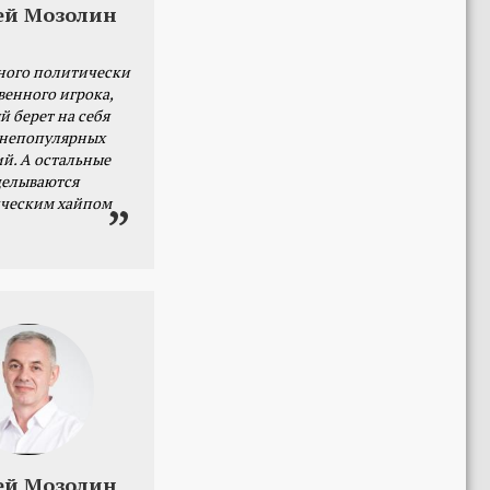
ей Мозолин
ного политически
венного игрока,
й берет на себя
 непопулярных
й. А остальные
делываются
ческим хайпом
ей Мозолин