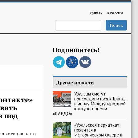
УрФО
В России
Поиск
Подпишитесь!
Другие новости
Уральцы смогут
онтакте»
присоединиться к Гранд-
финалу Международной
вать
конкурс-премии
«КАРДО»
в под
«Уральская перчатка»
появится в
ярных социальных
Историческом сквере в