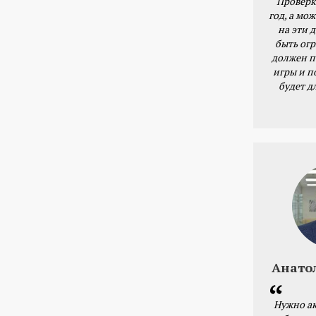
Проверк
год, а мож
на эти 
быть ог
должен п
игры и п
будет д
Анато
Нужно ак