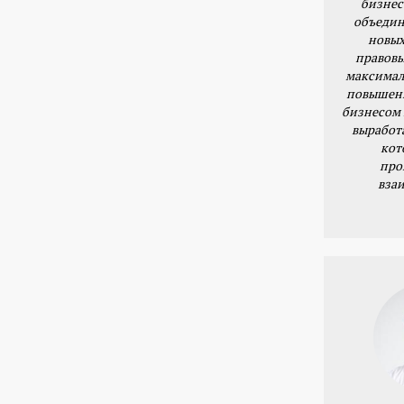
бизнес
объедин
новых
правовы
максимал
повышени
бизнесом 
выработ
кот
про
вза