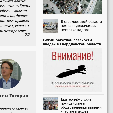
а может длиться
ет пять лет. Время
действия должно
раничено, бизнес
онимать правила
В свердловской области
полиции увеличилась
онимать, сколько
нехватка кадров
литься проверка
Режим ракетной опасности
введен в Свердловской области
лий Гагарин
Екатеринбургские
полицейские и
общественники приняли
тивно вовлекать
участие в акции