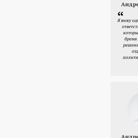
Андр
Я вижу од
ответст
которы
бремя
решени
от
полити
Андр