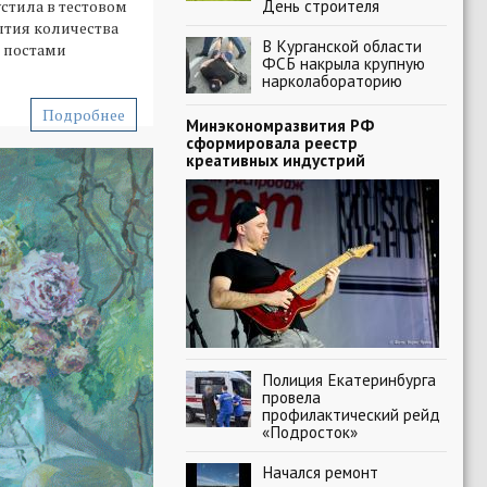
День строителя
устила в тестовом
тия количества
В Курганской области
д постами
ФСБ накрыла крупную
нарколабораторию
Подробнее
Минэкономразвития РФ
сформировала реестр
креативных индустрий
Полиция Екатеринбурга
провела
профилактический рейд
«Подросток»
Начался ремонт