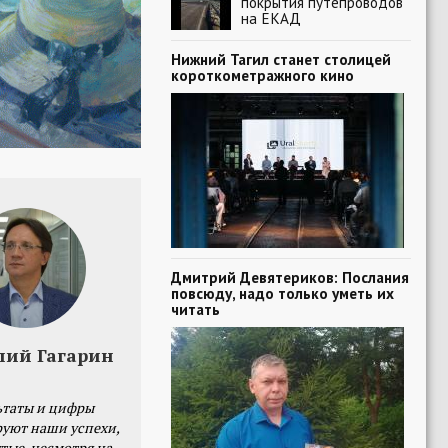
покрытия путепроводов
на ЕКАД
Нижний Тагил станет столицей
короткометражного кино
Дмитрий Девятериков: Послания
повсюду, надо только уметь их
читать
лий Гагарин
ьтаты и цифры
уют наши успехи,
тые, несмотря на