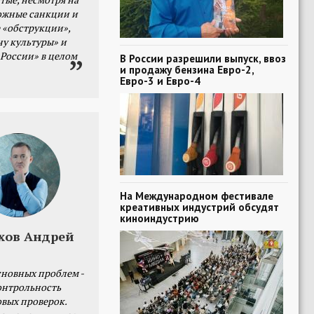
ожные санкции и
 «обструкции»,
ну культуры» и
 России» в целом
В России разрешили выпуск, ввоз
и продажу бензина Евро-2,
Евро-3 и Евро-4
На Международном фестивале
креативных индустрий обсудят
киноиндустрию
хов Андрей
сновных проблем -
онтрольность
овых проверок.