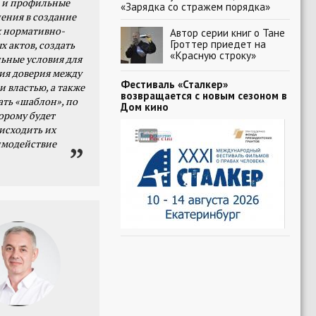
 и профильные
«Зарядка со стражем порядка»
ения в создание
 нормативно-
Автор серии книг о Тане
Гроттер приедет на
х актов, создать
«Красную строку»
ьные условия для
я доверия между
Фестиваль «Сталкер»
и властью, а также
возвращается с новым сезоном в
ать «шаблон», по
Дом кино
орому будет
исходить их
имодействие