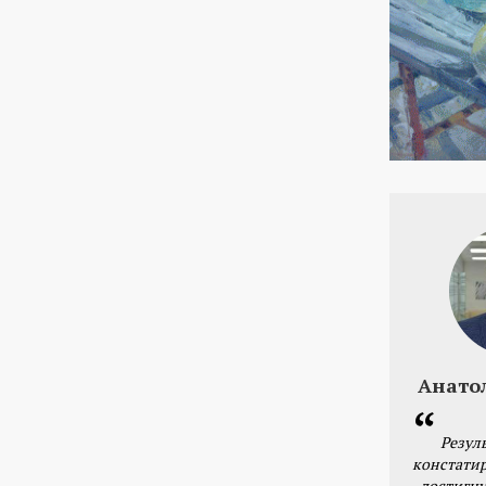
Анато
Резул
констатир
достигну