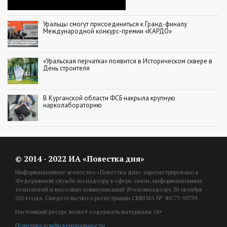
Уральцы смогут присоединиться к Гранд-финалу
Международной конкурс-премии «КАРДО»
«Уральская перчатка» появится в Историческом сквере в
День строителя
В Курганской области ФСБ накрыла крупную
нарколабораторию
© 2014 - 2022 ИА «Повестка дня»
Информационное агентство «Повестка дня» зарегистрировано в
Федеральной службе по надзору в сфере связи, информационных
технологий и массовых коммуникаций (Роскомнадзор) 30 октября
2014 года. Свидетельство о регистрации СМИ ИА № ФС77-59739
Настоящий ресурс может содержать материалы 18+
Политика конфиденциальности